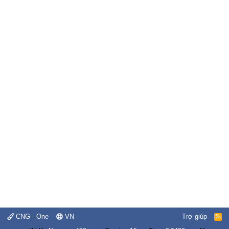
CNG - One
VN
Trợ giúp
R
S