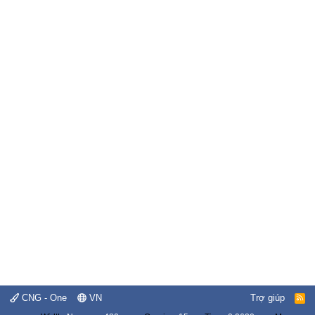
CNG - One
VN
Trợ giúp
R
S