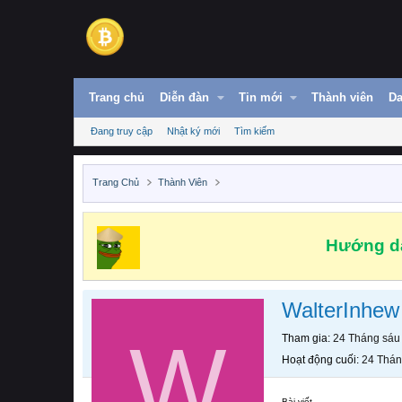
Trang chủ
Diễn đàn
Tin mới
Thành viên
Da
Đang truy cập
Nhật ký mới
Tìm kiếm
Trang Chủ
Thành Viên
Hướng dẫ
WalterInhew
W
Tham gia
24 Tháng sáu
Hoạt động cuối
24 Thán
Bài viết