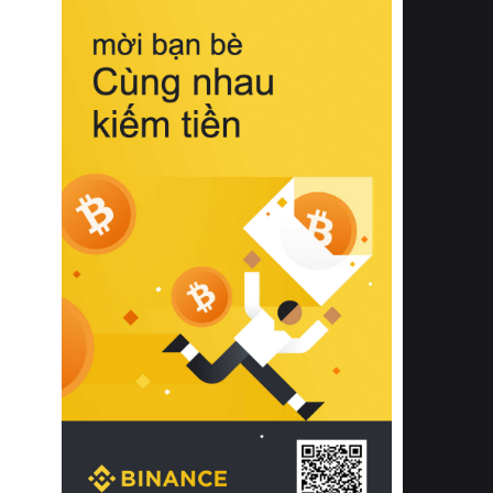
biệt từ bề mặt vải mềm mịn, khả năng
thoáng khí tuyệt vời cho đến độ đàn
hồi chuẩn xác của phần đệm nâng đỡ
cột sống.
Bên cạnh đó, việc lựa chọn các dòng
sản phẩm đạt chuẩn chất lượng quốc
tế còn giúp ngăn ngừa tình trạng kích
ứng da, hạn chế sự phát triển của vi
khuẩn và nấm mốc trong điều kiện
thời tiết nóng ẩm. Bạn có thể tìm hiểu
thêm các nghiên cứu khoa học về tác
động của giấc ngủ và môi trường
phòng ngủ đối với sức khỏe con
người tại Sleep Foundation (External
Link) để có cái nhìn toàn diện hơn.
2. Các tiêu chí vàng khi lựa chọn
chăn ga gối đệm cao cấp cho phòng
ngủ
Để sở hữu một bộ chăn ga gối đệm
cao cấp hoàn hảo cả về thẩm mỹ lẫn
công năng, người tiêu dùng cần cân
nhắc kỹ lưỡng các tiêu chí quan trọng