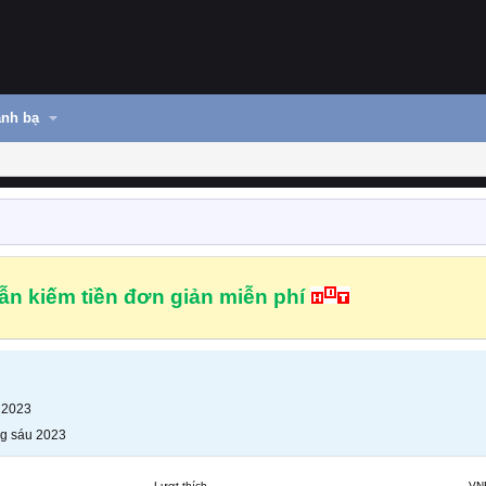
nh bạ
n kiếm tiền đơn giản miễn phí
 2023
g sáu 2023
Lượt thích
VN