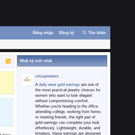
Đăng nhập
Đăng ký
Tìm kiếm
Nhật ký mới nhất
siriusjewelers
Binance
MEXC
A
daily wear gold earrings
are one of
the most practical jewelry choices for
women who want to look elegant
without compromising comfort.
Whether you're heading to the office,
attending college, working from home,
or meeting friends, the right pair of
gold earrings can complete your look
effortlessly. Lightweight, durable, and
timeless, these earrings are designed
B Token