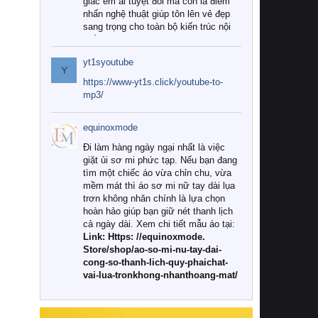
giác êm ái tuyệt đối mà còn là điểm
nhấn nghệ thuật giúp tôn lên vẻ đẹp
sang trọng cho toàn bộ kiến trúc nội
thất.
yt1syoutube
Tuy nhiên, giữa thị trường đa dạng
Y
với vô vàn thương hiệu và mẫu mã
https://www-yt1s.click/youtube-to-
như hiện nay, làm thế nào để chọn
mp3/
được những bộ chăn ga gối đệm cao
cấp thực sự chất lượng, phù hợp với
equinoxmode
khí hậu và nhu cầu sử dụng của gia
đình? Hãy cùng chúng tôi đi tìm lời
Đi làm hàng ngày ngại nhất là việc
giải đáp chi tiết qua bài viết dưới đây.
giặt ủi sơ mi phức tạp. Nếu bạn đang
tìm một chiếc áo vừa chỉn chu, vừa
1. Tại sao các gia đình hiện đại lại ưa
mềm mát thì áo sơ mi nữ tay dài lụa
chuộng chăn ga gối đệm cao cấp?
trơn không nhăn chính là lựa chọn
hoàn hảo giúp bạn giữ nét thanh lịch
Khác với các dòng sản phẩm thông
cả ngày dài. Xem chi tiết mẫu áo tại:
thường, những bộ chăn ga gối đệm
Link: Https: //equinoxmode.
cao cấp trải qua quy trình sản xuất
Store/shop/ao-so-mi-nu-tay-dai-
nghiêm ngặt từ khâu chọn lọc nguyên
cong-so-thanh-lich-quy-phaichat-
liệu tự nhiên đến công nghệ dệt
vai-lua-tronkhong-nhanthoang-mat/
nhuộm hiện đại không chứa hóa chất
độc hại. Khi sử dụng dòng sản phẩm
này, bạn sẽ cảm nhận rõ rệt sự khác