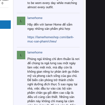
to be worn every day while matching
0
almost every outfit.
lamerhome
L
Hãy đến với lamer Home để sắm
ngay những sản phẩm phù hợp
https://lamerhomeshop.com/danh-
muc-san-pham/chieu/
lamerhome
L
Phòng ngủ không chỉ đơn thuần là nơi
để chúng ta ngả lưng sau một ngày
làm việc mệt mỏi, mà đây còn là
không gian riêng tư phản ánh gu thẩm
mỹ và phong cách sống của gia chủ.
Để biến căn phòng trở thành chốn
nghỉ dưỡng đích thực 5 sao ngay tại
nhà, việc đầu tư vào các bộ sản
phẩm chăn ga gối đệm cao cấp là
điều vô cùng cần thiết. Những sản
phẩm này không chỉ mang lại cảm