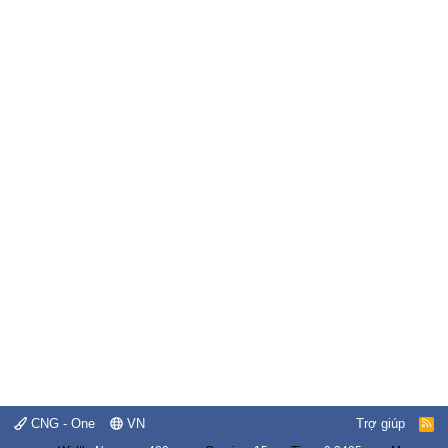
CNG - One
VN
Trợ giúp
R
S