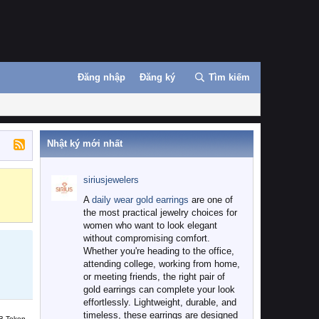
Đăng nhập
Đăng ký
Tìm kiếm
Nhật ký mới nhất
siriusjewelers
Binance
MEXC
A
daily wear gold earrings
are one of
the most practical jewelry choices for
women who want to look elegant
without compromising comfort.
Whether you're heading to the office,
attending college, working from home,
or meeting friends, the right pair of
gold earrings can complete your look
effortlessly. Lightweight, durable, and
timeless, these earrings are designed
B Token