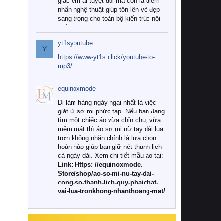
giác êm ái tuyệt đối mà còn là điểm
nhấn nghệ thuật giúp tôn lên vẻ đẹp
sang trọng cho toàn bộ kiến trúc nội
thất.
yt1syoutube
Tuy nhiên, giữa thị trường đa dạng
Y
với vô vàn thương hiệu và mẫu mã
https://www-yt1s.click/youtube-to-
như hiện nay, làm thế nào để chọn
mp3/
được những bộ chăn ga gối đệm cao
cấp thực sự chất lượng, phù hợp với
equinoxmode
khí hậu và nhu cầu sử dụng của gia
đình? Hãy cùng chúng tôi đi tìm lời
Đi làm hàng ngày ngại nhất là việc
giải đáp chi tiết qua bài viết dưới đây.
giặt ủi sơ mi phức tạp. Nếu bạn đang
tìm một chiếc áo vừa chỉn chu, vừa
1. Tại sao các gia đình hiện đại lại ưa
mềm mát thì áo sơ mi nữ tay dài lụa
chuộng chăn ga gối đệm cao cấp?
trơn không nhăn chính là lựa chọn
hoàn hảo giúp bạn giữ nét thanh lịch
Khác với các dòng sản phẩm thông
cả ngày dài. Xem chi tiết mẫu áo tại:
thường, những bộ chăn ga gối đệm
Link: Https: //equinoxmode.
cao cấp trải qua quy trình sản xuất
Store/shop/ao-so-mi-nu-tay-dai-
nghiêm ngặt từ khâu chọn lọc nguyên
cong-so-thanh-lich-quy-phaichat-
liệu tự nhiên đến công nghệ dệt
vai-lua-tronkhong-nhanthoang-mat/
nhuộm hiện đại không chứa hóa chất
độc hại. Khi sử dụng dòng sản phẩm
này, bạn sẽ cảm nhận rõ rệt sự khác