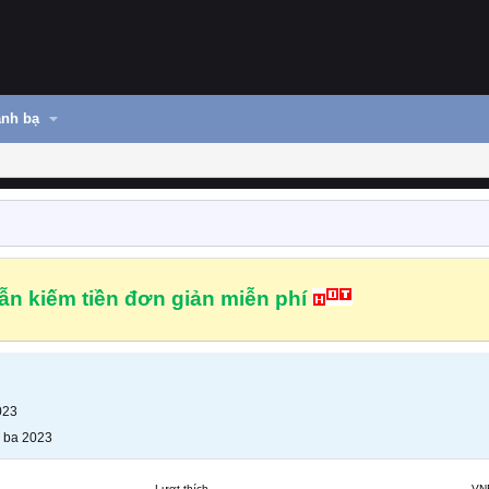
nh bạ
n kiếm tiền đơn giản miễn phí
023
 ba 2023
Lượt thích
VN