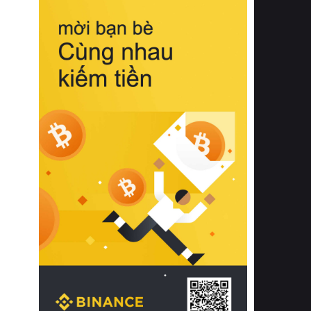
biệt từ bề mặt vải mềm mịn, khả năng
thoáng khí tuyệt vời cho đến độ đàn
hồi chuẩn xác của phần đệm nâng đỡ
cột sống.
Bên cạnh đó, việc lựa chọn các dòng
sản phẩm đạt chuẩn chất lượng quốc
tế còn giúp ngăn ngừa tình trạng kích
ứng da, hạn chế sự phát triển của vi
khuẩn và nấm mốc trong điều kiện
thời tiết nóng ẩm. Bạn có thể tìm hiểu
thêm các nghiên cứu khoa học về tác
động của giấc ngủ và môi trường
phòng ngủ đối với sức khỏe con
người tại Sleep Foundation (External
Link) để có cái nhìn toàn diện hơn.
2. Các tiêu chí vàng khi lựa chọn
chăn ga gối đệm cao cấp cho phòng
ngủ
Để sở hữu một bộ chăn ga gối đệm
cao cấp hoàn hảo cả về thẩm mỹ lẫn
công năng, người tiêu dùng cần cân
nhắc kỹ lưỡng các tiêu chí quan trọng