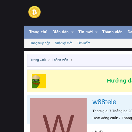
Trang chủ
Diễn đàn
Tin mới
Thành viên
Da
Đang truy cập
Nhật ký mới
Tìm kiếm
Trang Chủ
Thành Viên
Hướng dẫ
w88tele
W
Tham gia
7 Tháng ba 2
Hoạt động cuối
7 Tháng
Bài viết