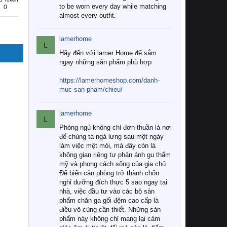
to be worn every day while matching
0
almost every outfit.
lamerhome
L
Hãy đến với lamer Home để sắm
ngay những sản phẩm phù hợp
https://lamerhomeshop.com/danh-
muc-san-pham/chieu/
lamerhome
L
Phòng ngủ không chỉ đơn thuần là nơi
để chúng ta ngả lưng sau một ngày
làm việc mệt mỏi, mà đây còn là
không gian riêng tư phản ánh gu thẩm
mỹ và phong cách sống của gia chủ.
Để biến căn phòng trở thành chốn
nghỉ dưỡng đích thực 5 sao ngay tại
nhà, việc đầu tư vào các bộ sản
phẩm chăn ga gối đệm cao cấp là
điều vô cùng cần thiết. Những sản
phẩm này không chỉ mang lại cảm