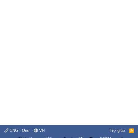
CNG - One
VN
Trợ giúp
R
S