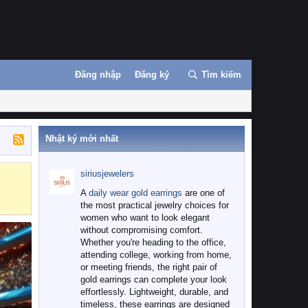
Đăng nhập
Đăng ký
Tìm kiếm
Nhật ký mới nhất
siriusjewelers
Binance
MEXC
A
daily wear gold earrings
are one of
the most practical jewelry choices for
women who want to look elegant
without compromising comfort.
Whether you're heading to the office,
attending college, working from home,
or meeting friends, the right pair of
gold earrings can complete your look
effortlessly. Lightweight, durable, and
timeless, these earrings are designed