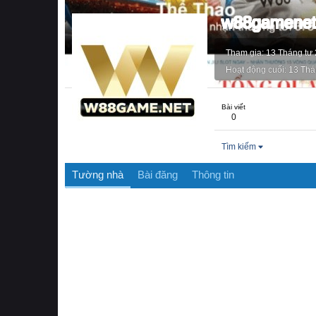
w88gamene
Tham gia
13 Tháng tư
Hoạt động cuối
13 Thá
Bài viết
0
Tìm kiếm
Tường nhà
Bài đăng
Thông tin