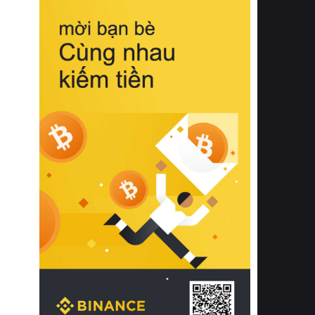
biệt từ bề mặt vải mềm mịn, khả năng
thoáng khí tuyệt vời cho đến độ đàn
hồi chuẩn xác của phần đệm nâng đỡ
cột sống.
Bên cạnh đó, việc lựa chọn các dòng
sản phẩm đạt chuẩn chất lượng quốc
tế còn giúp ngăn ngừa tình trạng kích
ứng da, hạn chế sự phát triển của vi
khuẩn và nấm mốc trong điều kiện
thời tiết nóng ẩm. Bạn có thể tìm hiểu
thêm các nghiên cứu khoa học về tác
động của giấc ngủ và môi trường
phòng ngủ đối với sức khỏe con
người tại Sleep Foundation (External
Link) để có cái nhìn toàn diện hơn.
2. Các tiêu chí vàng khi lựa chọn
chăn ga gối đệm cao cấp cho phòng
ngủ
Để sở hữu một bộ chăn ga gối đệm
cao cấp hoàn hảo cả về thẩm mỹ lẫn
công năng, người tiêu dùng cần cân
nhắc kỹ lưỡng các tiêu chí quan trọng