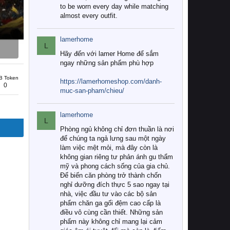
to be worn every day while matching
almost every outfit.
lamerhome
L
Hãy đến với lamer Home để sắm
ngay những sản phẩm phù hợp
B Token
https://lamerhomeshop.com/danh-
0
muc-san-pham/chieu/
lamerhome
L
Phòng ngủ không chỉ đơn thuần là nơi
để chúng ta ngả lưng sau một ngày
làm việc mệt mỏi, mà đây còn là
không gian riêng tư phản ánh gu thẩm
mỹ và phong cách sống của gia chủ.
Để biến căn phòng trở thành chốn
nghỉ dưỡng đích thực 5 sao ngay tại
nhà, việc đầu tư vào các bộ sản
phẩm chăn ga gối đệm cao cấp là
điều vô cùng cần thiết. Những sản
phẩm này không chỉ mang lại cảm