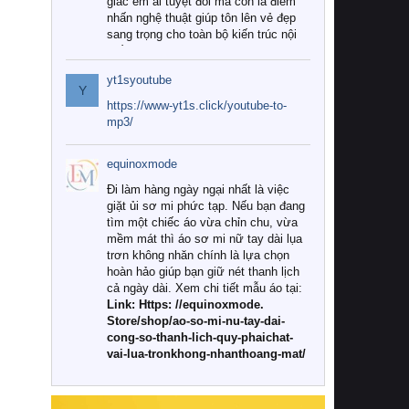
giác êm ái tuyệt đối mà còn là điểm
nhấn nghệ thuật giúp tôn lên vẻ đẹp
sang trọng cho toàn bộ kiến trúc nội
thất.
yt1syoutube
Tuy nhiên, giữa thị trường đa dạng
Y
với vô vàn thương hiệu và mẫu mã
https://www-yt1s.click/youtube-to-
như hiện nay, làm thế nào để chọn
mp3/
được những bộ chăn ga gối đệm cao
cấp thực sự chất lượng, phù hợp với
equinoxmode
khí hậu và nhu cầu sử dụng của gia
đình? Hãy cùng chúng tôi đi tìm lời
Đi làm hàng ngày ngại nhất là việc
giải đáp chi tiết qua bài viết dưới đây.
giặt ủi sơ mi phức tạp. Nếu bạn đang
tìm một chiếc áo vừa chỉn chu, vừa
1. Tại sao các gia đình hiện đại lại ưa
mềm mát thì áo sơ mi nữ tay dài lụa
chuộng chăn ga gối đệm cao cấp?
trơn không nhăn chính là lựa chọn
hoàn hảo giúp bạn giữ nét thanh lịch
Khác với các dòng sản phẩm thông
cả ngày dài. Xem chi tiết mẫu áo tại:
thường, những bộ chăn ga gối đệm
Link: Https: //equinoxmode.
cao cấp trải qua quy trình sản xuất
Store/shop/ao-so-mi-nu-tay-dai-
nghiêm ngặt từ khâu chọn lọc nguyên
cong-so-thanh-lich-quy-phaichat-
liệu tự nhiên đến công nghệ dệt
vai-lua-tronkhong-nhanthoang-mat/
nhuộm hiện đại không chứa hóa chất
độc hại. Khi sử dụng dòng sản phẩm
này, bạn sẽ cảm nhận rõ rệt sự khác