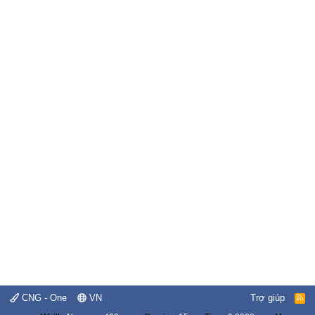
CNG - One
VN
Trợ giúp
R
S