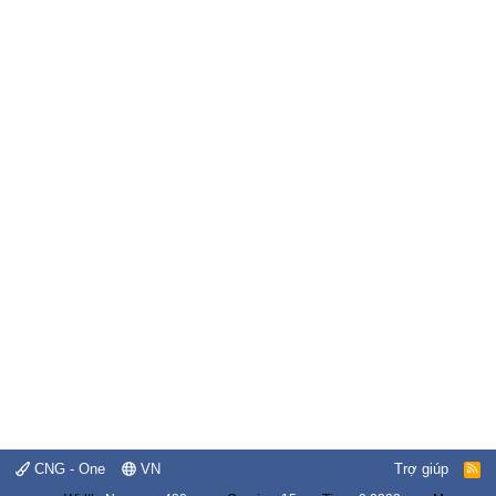
CNG - One
VN
Trợ giúp
R
S