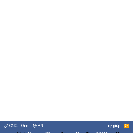
CNG - One
VN
Trợ giúp
R
S