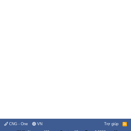
CNG - One
VN
Trợ giúp
R
S