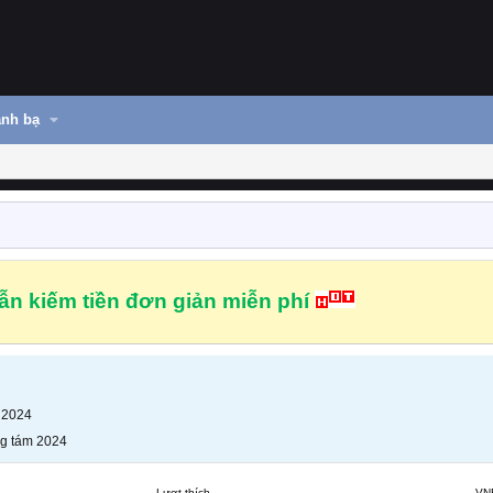
nh bạ
n kiếm tiền đơn giản miễn phí
 2024
g tám 2024
Lượt thích
VN