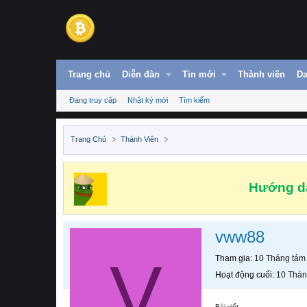
Trang chủ
Diễn đàn
Tin mới
Thành viên
Da
Đang truy cập
Nhật ký mới
Tìm kiếm
Trang Chủ
Thành Viên
Hướng dẫ
vww88
V
Tham gia
10 Tháng tám
Hoạt động cuối
10 Thán
Bài viết