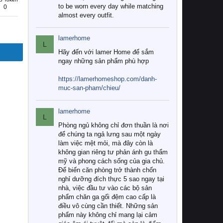
to be worn every day while matching
0
almost every outfit.
lamerhome
L
Hãy đến với lamer Home để sắm
ngay những sản phẩm phù hợp
https://lamerhomeshop.com/danh-
muc-san-pham/chieu/
lamerhome
L
Phòng ngủ không chỉ đơn thuần là nơi
để chúng ta ngả lưng sau một ngày
làm việc mệt mỏi, mà đây còn là
không gian riêng tư phản ánh gu thẩm
mỹ và phong cách sống của gia chủ.
Để biến căn phòng trở thành chốn
nghỉ dưỡng đích thực 5 sao ngay tại
nhà, việc đầu tư vào các bộ sản
phẩm chăn ga gối đệm cao cấp là
điều vô cùng cần thiết. Những sản
phẩm này không chỉ mang lại cảm