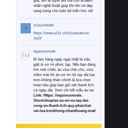
giác êm ái tuyệt đối mà còn là điểm
nhấn nghệ thuật giúp tôn lên vẻ đẹp
sang trọng cho toàn bộ kiến trúc nội
thất.
yt1syoutube
Tuy nhiên, giữa thị trường đa dạng
Y
với vô vàn thương hiệu và mẫu mã
https://www-yt1s.click/youtube-to-
như hiện nay, làm thế nào để chọn
mp3/
được những bộ chăn ga gối đệm cao
cấp thực sự chất lượng, phù hợp với
equinoxmode
khí hậu và nhu cầu sử dụng của gia
đình? Hãy cùng chúng tôi đi tìm lời
Đi làm hàng ngày ngại nhất là việc
giải đáp chi tiết qua bài viết dưới đây.
giặt ủi sơ mi phức tạp. Nếu bạn đang
tìm một chiếc áo vừa chỉn chu, vừa
1. Tại sao các gia đình hiện đại lại ưa
mềm mát thì áo sơ mi nữ tay dài lụa
chuộng chăn ga gối đệm cao cấp?
trơn không nhăn chính là lựa chọn
hoàn hảo giúp bạn giữ nét thanh lịch
Khác với các dòng sản phẩm thông
cả ngày dài. Xem chi tiết mẫu áo tại:
thường, những bộ chăn ga gối đệm
Link: Https: //equinoxmode.
cao cấp trải qua quy trình sản xuất
Store/shop/ao-so-mi-nu-tay-dai-
nghiêm ngặt từ khâu chọn lọc nguyên
cong-so-thanh-lich-quy-phaichat-
liệu tự nhiên đến công nghệ dệt
vai-lua-tronkhong-nhanthoang-mat/
nhuộm hiện đại không chứa hóa chất
độc hại. Khi sử dụng dòng sản phẩm
này, bạn sẽ cảm nhận rõ rệt sự khác