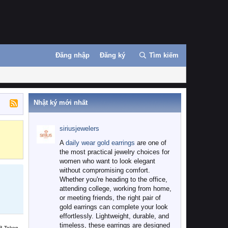
Đăng nhập
Đăng ký
Tìm kiếm
Nhật ký mới nhất
siriusjewelers
Binance
MEXC
A
daily wear gold earrings
are one of
the most practical jewelry choices for
women who want to look elegant
without compromising comfort.
Whether you're heading to the office,
attending college, working from home,
or meeting friends, the right pair of
gold earrings can complete your look
effortlessly. Lightweight, durable, and
timeless, these earrings are designed
B Token