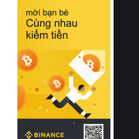
biệt từ bề mặt vải mềm mịn, khả năng
thoáng khí tuyệt vời cho đến độ đàn
hồi chuẩn xác của phần đệm nâng đỡ
cột sống.
Bên cạnh đó, việc lựa chọn các dòng
sản phẩm đạt chuẩn chất lượng quốc
tế còn giúp ngăn ngừa tình trạng kích
ứng da, hạn chế sự phát triển của vi
khuẩn và nấm mốc trong điều kiện
thời tiết nóng ẩm. Bạn có thể tìm hiểu
thêm các nghiên cứu khoa học về tác
động của giấc ngủ và môi trường
phòng ngủ đối với sức khỏe con
người tại Sleep Foundation (External
Link) để có cái nhìn toàn diện hơn.
2. Các tiêu chí vàng khi lựa chọn
chăn ga gối đệm cao cấp cho phòng
ngủ
Để sở hữu một bộ chăn ga gối đệm
cao cấp hoàn hảo cả về thẩm mỹ lẫn
công năng, người tiêu dùng cần cân
nhắc kỹ lưỡng các tiêu chí quan trọng