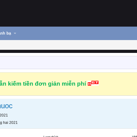
nh bạ
n kiếm tiền đơn giản miễn phí
huoc
 2021
g hai 2021
Lượt thích
VN