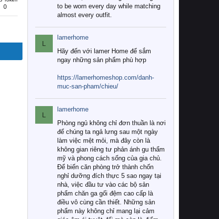
to be worn every day while matching
0
almost every outfit.
lamerhome
L
Hãy đến với lamer Home để sắm
ngay những sản phẩm phù hợp
https://lamerhomeshop.com/danh-
muc-san-pham/chieu/
lamerhome
L
Phòng ngủ không chỉ đơn thuần là nơi
để chúng ta ngả lưng sau một ngày
làm việc mệt mỏi, mà đây còn là
không gian riêng tư phản ánh gu thẩm
mỹ và phong cách sống của gia chủ.
Để biến căn phòng trở thành chốn
nghỉ dưỡng đích thực 5 sao ngay tại
nhà, việc đầu tư vào các bộ sản
phẩm chăn ga gối đệm cao cấp là
điều vô cùng cần thiết. Những sản
phẩm này không chỉ mang lại cảm