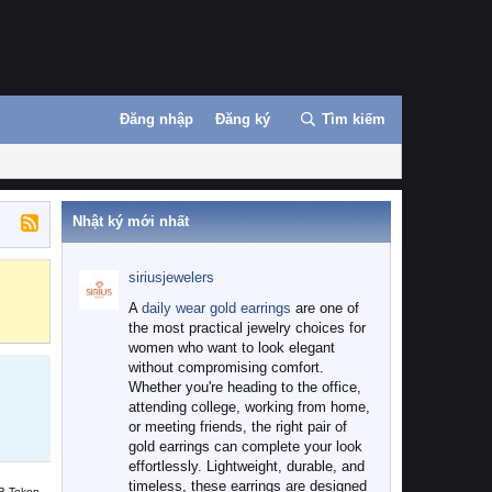
Đăng nhập
Đăng ký
Tìm kiếm
Nhật ký mới nhất
siriusjewelers
Binance
MEXC
A
daily wear gold earrings
are one of
the most practical jewelry choices for
women who want to look elegant
without compromising comfort.
Whether you're heading to the office,
attending college, working from home,
or meeting friends, the right pair of
gold earrings can complete your look
effortlessly. Lightweight, durable, and
timeless, these earrings are designed
B Token