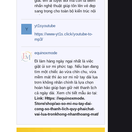
giác êm ái tuyệt đối mà còn là điểm
nhấn nghệ thuật giúp tôn lên vẻ đẹp
sang trọng cho toàn bộ kiến trúc nội
thất.
yt1syoutube
Tuy nhiên, giữa thị trường đa dạng
Y
với vô vàn thương hiệu và mẫu mã
https://www-yt1s.click/youtube-to-
như hiện nay, làm thế nào để chọn
mp3/
được những bộ chăn ga gối đệm cao
cấp thực sự chất lượng, phù hợp với
equinoxmode
khí hậu và nhu cầu sử dụng của gia
đình? Hãy cùng chúng tôi đi tìm lời
Đi làm hàng ngày ngại nhất là việc
giải đáp chi tiết qua bài viết dưới đây.
giặt ủi sơ mi phức tạp. Nếu bạn đang
tìm một chiếc áo vừa chỉn chu, vừa
1. Tại sao các gia đình hiện đại lại ưa
mềm mát thì áo sơ mi nữ tay dài lụa
chuộng chăn ga gối đệm cao cấp?
trơn không nhăn chính là lựa chọn
hoàn hảo giúp bạn giữ nét thanh lịch
Khác với các dòng sản phẩm thông
cả ngày dài. Xem chi tiết mẫu áo tại:
thường, những bộ chăn ga gối đệm
Link: Https: //equinoxmode.
cao cấp trải qua quy trình sản xuất
Store/shop/ao-so-mi-nu-tay-dai-
nghiêm ngặt từ khâu chọn lọc nguyên
cong-so-thanh-lich-quy-phaichat-
liệu tự nhiên đến công nghệ dệt
vai-lua-tronkhong-nhanthoang-mat/
nhuộm hiện đại không chứa hóa chất
độc hại. Khi sử dụng dòng sản phẩm
này, bạn sẽ cảm nhận rõ rệt sự khác