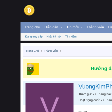
Trang chủ
Diễn đàn
Tin mới
Thành viên
Da
Đang truy cập
Nhật ký mới
Tìm kiếm
Trang Chủ
Thành Viên
Hướng dẫ
VuongKimP
V
Tham gia
27 Tháng hai
Hoạt động cuối
27 Thán
Bài viết