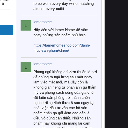
to be worn every day while matching
0
almost every outfit.
lamerhome
L
Hãy đến với lamer Home để sắm
ngay những sản phẩm phù hợp
https://lamerhomeshop.com/danh-
muc-san-pham/chieu/
lamerhome
L
Phòng ngủ không chỉ đơn thuần là nơi
để chúng ta ngả lưng sau một ngày
làm việc mệt mỏi, mà đây còn là
không gian riêng tư phản ánh gu thẩm
mỹ và phong cách sống của gia chủ.
Để biến căn phòng trở thành chốn
nghỉ dưỡng đích thực 5 sao ngay tại
nhà, việc đầu tư vào các bộ sản
phẩm chăn ga gối đệm cao cấp là
điều vô cùng cần thiết. Những sản
phẩm này không chỉ mang lại cảm