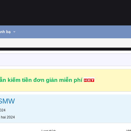
nh bạ
n kiếm tiền đơn giản miễn phí
nSMW
2024
 hai 2024
Lượt thích
VN