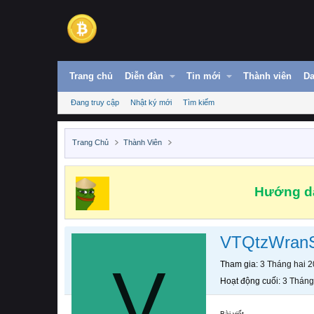
Trang chủ
Diễn đàn
Tin mới
Thành viên
Da
Đang truy cập
Nhật ký mới
Tìm kiếm
Trang Chủ
Thành Viên
Hướng dẫ
VTQtzWra
V
Tham gia
3 Tháng hai 
Hoạt động cuối
3 Tháng
Bài viết