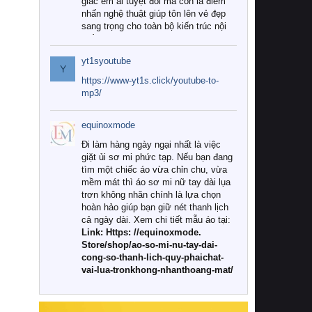
giác êm ái tuyệt đối mà còn là điểm
nhấn nghệ thuật giúp tôn lên vẻ đẹp
sang trọng cho toàn bộ kiến trúc nội
thất.
yt1syoutube
Tuy nhiên, giữa thị trường đa dạng
Y
với vô vàn thương hiệu và mẫu mã
https://www-yt1s.click/youtube-to-
như hiện nay, làm thế nào để chọn
mp3/
được những bộ chăn ga gối đệm cao
cấp thực sự chất lượng, phù hợp với
equinoxmode
khí hậu và nhu cầu sử dụng của gia
đình? Hãy cùng chúng tôi đi tìm lời
Đi làm hàng ngày ngại nhất là việc
giải đáp chi tiết qua bài viết dưới đây.
giặt ủi sơ mi phức tạp. Nếu bạn đang
tìm một chiếc áo vừa chỉn chu, vừa
1. Tại sao các gia đình hiện đại lại ưa
mềm mát thì áo sơ mi nữ tay dài lụa
chuộng chăn ga gối đệm cao cấp?
trơn không nhăn chính là lựa chọn
hoàn hảo giúp bạn giữ nét thanh lịch
Khác với các dòng sản phẩm thông
cả ngày dài. Xem chi tiết mẫu áo tại:
thường, những bộ chăn ga gối đệm
Link: Https: //equinoxmode.
cao cấp trải qua quy trình sản xuất
Store/shop/ao-so-mi-nu-tay-dai-
nghiêm ngặt từ khâu chọn lọc nguyên
cong-so-thanh-lich-quy-phaichat-
liệu tự nhiên đến công nghệ dệt
vai-lua-tronkhong-nhanthoang-mat/
nhuộm hiện đại không chứa hóa chất
độc hại. Khi sử dụng dòng sản phẩm
này, bạn sẽ cảm nhận rõ rệt sự khác