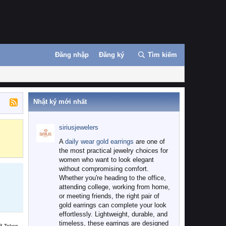
Đăng nhập
Đăng ký
Tìm kiếm
Nhật ký mới nhất
siriusjewelers
Binance
MEXC
A
daily wear gold earrings
are one of
the most practical jewelry choices for
women who want to look elegant
without compromising comfort.
Whether you're heading to the office,
attending college, working from home,
or meeting friends, the right pair of
gold earrings can complete your look
effortlessly. Lightweight, durable, and
timeless, these earrings are designed
B Token