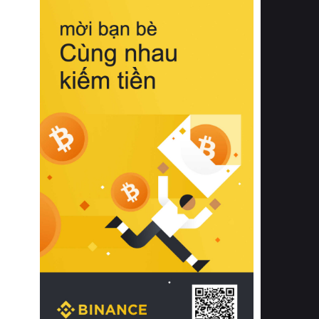
biệt từ bề mặt vải mềm mịn, khả năng
thoáng khí tuyệt vời cho đến độ đàn
hồi chuẩn xác của phần đệm nâng đỡ
cột sống.
Bên cạnh đó, việc lựa chọn các dòng
sản phẩm đạt chuẩn chất lượng quốc
tế còn giúp ngăn ngừa tình trạng kích
ứng da, hạn chế sự phát triển của vi
khuẩn và nấm mốc trong điều kiện
thời tiết nóng ẩm. Bạn có thể tìm hiểu
thêm các nghiên cứu khoa học về tác
động của giấc ngủ và môi trường
phòng ngủ đối với sức khỏe con
người tại Sleep Foundation (External
Link) để có cái nhìn toàn diện hơn.
2. Các tiêu chí vàng khi lựa chọn
chăn ga gối đệm cao cấp cho phòng
ngủ
Để sở hữu một bộ chăn ga gối đệm
cao cấp hoàn hảo cả về thẩm mỹ lẫn
công năng, người tiêu dùng cần cân
nhắc kỹ lưỡng các tiêu chí quan trọng