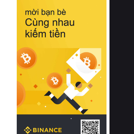
biệt từ bề mặt vải mềm mịn, khả năng
thoáng khí tuyệt vời cho đến độ đàn
hồi chuẩn xác của phần đệm nâng đỡ
cột sống.
Bên cạnh đó, việc lựa chọn các dòng
sản phẩm đạt chuẩn chất lượng quốc
tế còn giúp ngăn ngừa tình trạng kích
ứng da, hạn chế sự phát triển của vi
khuẩn và nấm mốc trong điều kiện
thời tiết nóng ẩm. Bạn có thể tìm hiểu
thêm các nghiên cứu khoa học về tác
động của giấc ngủ và môi trường
phòng ngủ đối với sức khỏe con
người tại Sleep Foundation (External
Link) để có cái nhìn toàn diện hơn.
2. Các tiêu chí vàng khi lựa chọn
chăn ga gối đệm cao cấp cho phòng
ngủ
Để sở hữu một bộ chăn ga gối đệm
cao cấp hoàn hảo cả về thẩm mỹ lẫn
công năng, người tiêu dùng cần cân
nhắc kỹ lưỡng các tiêu chí quan trọng