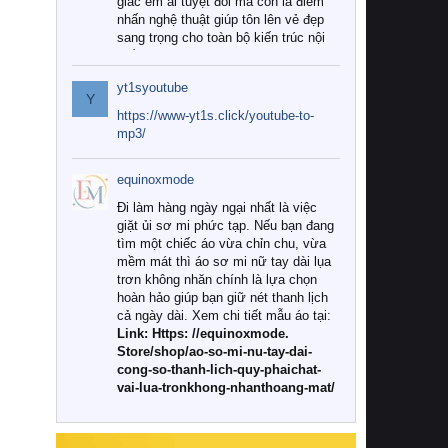
giác êm ái tuyệt đối mà còn là điểm
nhấn nghệ thuật giúp tôn lên vẻ đẹp
sang trọng cho toàn bộ kiến trúc nội
thất.
yt1syoutube
Tuy nhiên, giữa thị trường đa dạng
Y
với vô vàn thương hiệu và mẫu mã
https://www-yt1s.click/youtube-to-
như hiện nay, làm thế nào để chọn
mp3/
được những bộ chăn ga gối đệm cao
cấp thực sự chất lượng, phù hợp với
equinoxmode
khí hậu và nhu cầu sử dụng của gia
đình? Hãy cùng chúng tôi đi tìm lời
Đi làm hàng ngày ngại nhất là việc
giải đáp chi tiết qua bài viết dưới đây.
giặt ủi sơ mi phức tạp. Nếu bạn đang
tìm một chiếc áo vừa chỉn chu, vừa
1. Tại sao các gia đình hiện đại lại ưa
mềm mát thì áo sơ mi nữ tay dài lụa
chuộng chăn ga gối đệm cao cấp?
trơn không nhăn chính là lựa chọn
hoàn hảo giúp bạn giữ nét thanh lịch
Khác với các dòng sản phẩm thông
cả ngày dài. Xem chi tiết mẫu áo tại:
thường, những bộ chăn ga gối đệm
Link: Https: //equinoxmode.
cao cấp trải qua quy trình sản xuất
Store/shop/ao-so-mi-nu-tay-dai-
nghiêm ngặt từ khâu chọn lọc nguyên
cong-so-thanh-lich-quy-phaichat-
liệu tự nhiên đến công nghệ dệt
vai-lua-tronkhong-nhanthoang-mat/
nhuộm hiện đại không chứa hóa chất
độc hại. Khi sử dụng dòng sản phẩm
này, bạn sẽ cảm nhận rõ rệt sự khác