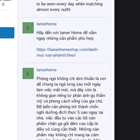
to be worn every day while matching
0
almost every outfit.
lamerhome
L
Hãy đến với lamer Home để sắm
ngay những sản phẩm phù hợp
https://lamerhomeshop.com/danh-
muc-san-pham/chieu/
lamerhome
L
Phòng ngủ không chỉ đơn thuần là nơi
để chúng ta ngả lưng sau một ngày
làm việc mệt mỏi, mà đây còn là
không gian riêng tư phản ánh gu thẩm
mỹ và phong cách sống của gia chủ.
Để biến căn phòng trở thành chốn
nghỉ dưỡng đích thực 5 sao ngay tại
nhà, việc đầu tư vào các bộ sản
phẩm chăn ga gối đệm cao cấp là
điều vô cùng cần thiết. Những sản
phẩm này không chỉ mang lại cảm