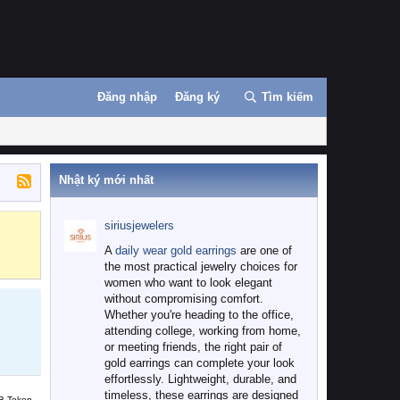
Đăng nhập
Đăng ký
Tìm kiếm
Nhật ký mới nhất
siriusjewelers
Binance
MEXC
A
daily wear gold earrings
are one of
the most practical jewelry choices for
women who want to look elegant
without compromising comfort.
Whether you're heading to the office,
attending college, working from home,
or meeting friends, the right pair of
gold earrings can complete your look
effortlessly. Lightweight, durable, and
timeless, these earrings are designed
B Token