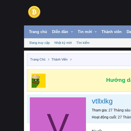
Trang chủ
Diễn đàn
Tin mới
Thành viên
Da
Đang truy cập
Nhật ký mới
Tìm kiếm
Trang Chủ
Thành Viên
Hướng dẫ
vtllxlkg
V
Tham gia
27 Tháng sáu
Hoạt động cuối
27 Thán
Bài viết