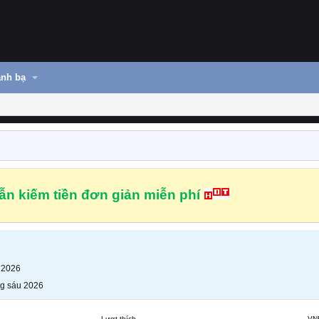
nh bạ
n kiếm tiền đơn giản miễn phí
 2026
g sáu 2026
Lượt thích
VN