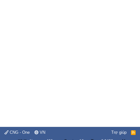
CNG - One
VN
Trợ giúp
R
S