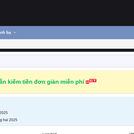
nh bạ
n kiếm tiền đơn giản miễn phí
 2025
g hai 2025
Lượt thích
VN