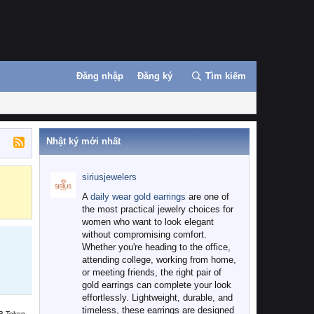
Đăng nhập
Đăng ký
Tìm kiếm
Nhật ký mới nhất
siriusjewelers
Binance
MEXC
A
daily wear gold earrings
are one of
the most practical jewelry choices for
women who want to look elegant
without compromising comfort.
Whether you're heading to the office,
attending college, working from home,
or meeting friends, the right pair of
gold earrings can complete your look
effortlessly. Lightweight, durable, and
timeless, these earrings are designed
B Token