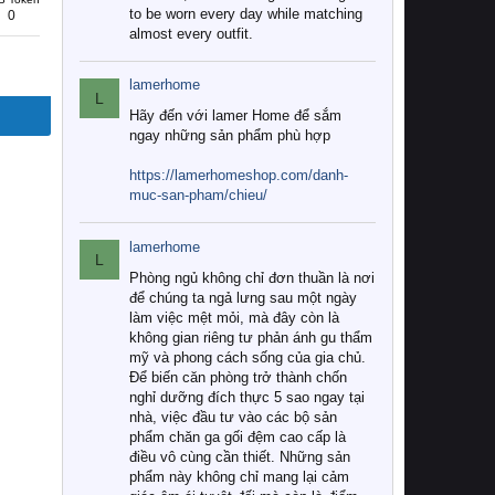
to be worn every day while matching
0
almost every outfit.
lamerhome
L
Hãy đến với lamer Home để sắm
ngay những sản phẩm phù hợp
https://lamerhomeshop.com/danh-
muc-san-pham/chieu/
lamerhome
L
Phòng ngủ không chỉ đơn thuần là nơi
để chúng ta ngả lưng sau một ngày
làm việc mệt mỏi, mà đây còn là
không gian riêng tư phản ánh gu thẩm
mỹ và phong cách sống của gia chủ.
Để biến căn phòng trở thành chốn
nghỉ dưỡng đích thực 5 sao ngay tại
nhà, việc đầu tư vào các bộ sản
phẩm chăn ga gối đệm cao cấp là
điều vô cùng cần thiết. Những sản
phẩm này không chỉ mang lại cảm