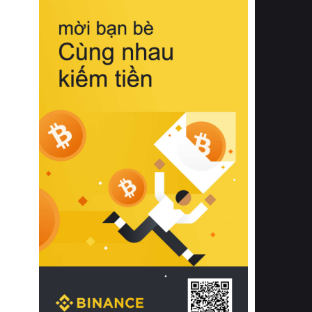
biệt từ bề mặt vải mềm mịn, khả năng
thoáng khí tuyệt vời cho đến độ đàn
hồi chuẩn xác của phần đệm nâng đỡ
cột sống.
Bên cạnh đó, việc lựa chọn các dòng
sản phẩm đạt chuẩn chất lượng quốc
tế còn giúp ngăn ngừa tình trạng kích
ứng da, hạn chế sự phát triển của vi
khuẩn và nấm mốc trong điều kiện
thời tiết nóng ẩm. Bạn có thể tìm hiểu
thêm các nghiên cứu khoa học về tác
động của giấc ngủ và môi trường
phòng ngủ đối với sức khỏe con
người tại Sleep Foundation (External
Link) để có cái nhìn toàn diện hơn.
2. Các tiêu chí vàng khi lựa chọn
chăn ga gối đệm cao cấp cho phòng
ngủ
Để sở hữu một bộ chăn ga gối đệm
cao cấp hoàn hảo cả về thẩm mỹ lẫn
công năng, người tiêu dùng cần cân
nhắc kỹ lưỡng các tiêu chí quan trọng