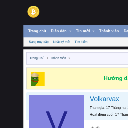
Trang chủ
Diễn đàn
Tin mới
Thành viên
Da
Đang truy cập
Nhật ký mới
Tìm kiếm
Trang Chủ
Thành Viên
Hướng dẫ
Volkarvax
V
Tham gia
17 Tháng hai
Hoạt động cuối
17 Thán
Bài viết