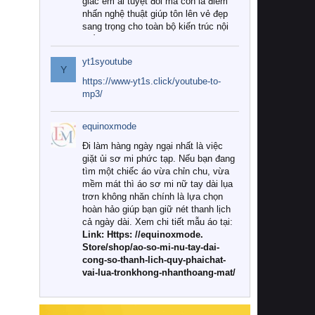
giác êm ái tuyệt đối mà còn là điểm
nhấn nghệ thuật giúp tôn lên vẻ đẹp
sang trọng cho toàn bộ kiến trúc nội
thất.
yt1syoutube
Tuy nhiên, giữa thị trường đa dạng
Y
với vô vàn thương hiệu và mẫu mã
https://www-yt1s.click/youtube-to-
như hiện nay, làm thế nào để chọn
mp3/
được những bộ chăn ga gối đệm cao
cấp thực sự chất lượng, phù hợp với
equinoxmode
khí hậu và nhu cầu sử dụng của gia
đình? Hãy cùng chúng tôi đi tìm lời
Đi làm hàng ngày ngại nhất là việc
giải đáp chi tiết qua bài viết dưới đây.
giặt ủi sơ mi phức tạp. Nếu bạn đang
tìm một chiếc áo vừa chỉn chu, vừa
1. Tại sao các gia đình hiện đại lại ưa
mềm mát thì áo sơ mi nữ tay dài lụa
chuộng chăn ga gối đệm cao cấp?
trơn không nhăn chính là lựa chọn
hoàn hảo giúp bạn giữ nét thanh lịch
Khác với các dòng sản phẩm thông
cả ngày dài. Xem chi tiết mẫu áo tại:
thường, những bộ chăn ga gối đệm
Link: Https: //equinoxmode.
cao cấp trải qua quy trình sản xuất
Store/shop/ao-so-mi-nu-tay-dai-
nghiêm ngặt từ khâu chọn lọc nguyên
cong-so-thanh-lich-quy-phaichat-
liệu tự nhiên đến công nghệ dệt
vai-lua-tronkhong-nhanthoang-mat/
nhuộm hiện đại không chứa hóa chất
độc hại. Khi sử dụng dòng sản phẩm
này, bạn sẽ cảm nhận rõ rệt sự khác