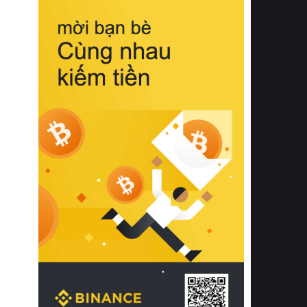
biệt từ bề mặt vải mềm mịn, khả năng
thoáng khí tuyệt vời cho đến độ đàn
hồi chuẩn xác của phần đệm nâng đỡ
cột sống.
Bên cạnh đó, việc lựa chọn các dòng
sản phẩm đạt chuẩn chất lượng quốc
tế còn giúp ngăn ngừa tình trạng kích
ứng da, hạn chế sự phát triển của vi
khuẩn và nấm mốc trong điều kiện
thời tiết nóng ẩm. Bạn có thể tìm hiểu
thêm các nghiên cứu khoa học về tác
động của giấc ngủ và môi trường
phòng ngủ đối với sức khỏe con
người tại Sleep Foundation (External
Link) để có cái nhìn toàn diện hơn.
2. Các tiêu chí vàng khi lựa chọn
chăn ga gối đệm cao cấp cho phòng
ngủ
Để sở hữu một bộ chăn ga gối đệm
cao cấp hoàn hảo cả về thẩm mỹ lẫn
công năng, người tiêu dùng cần cân
nhắc kỹ lưỡng các tiêu chí quan trọng