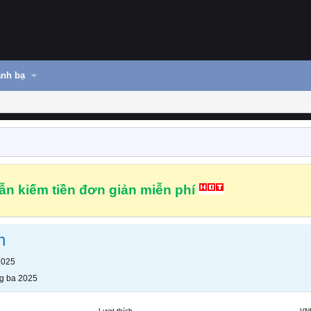
nh bạ
n kiếm tiền đơn giản miễn phí
n
2025
g ba 2025
Lượt thích
VN