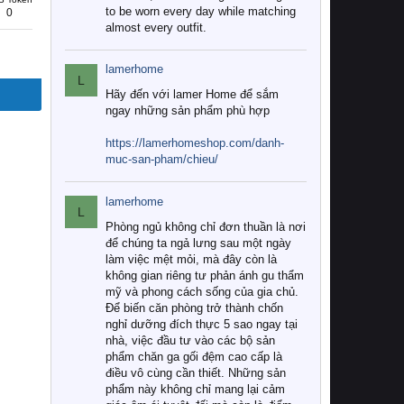
to be worn every day while matching
0
almost every outfit.
lamerhome
L
Hãy đến với lamer Home để sắm
ngay những sản phẩm phù hợp
https://lamerhomeshop.com/danh-
muc-san-pham/chieu/
lamerhome
L
Phòng ngủ không chỉ đơn thuần là nơi
để chúng ta ngả lưng sau một ngày
làm việc mệt mỏi, mà đây còn là
không gian riêng tư phản ánh gu thẩm
mỹ và phong cách sống của gia chủ.
Để biến căn phòng trở thành chốn
nghỉ dưỡng đích thực 5 sao ngay tại
nhà, việc đầu tư vào các bộ sản
phẩm chăn ga gối đệm cao cấp là
điều vô cùng cần thiết. Những sản
phẩm này không chỉ mang lại cảm