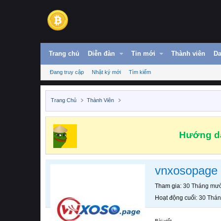
Trang chủ
Diễn đàn
Tin mới
Thành viên
Da
Đang truy cập
Nhật ký mới
Tìm kiếm
Trang Chủ
Thành Viên
Hướng dẫ
vnxosopage
Tham gia
30 Tháng mườ
Hoạt động cuối
30 Thán
Bài viết