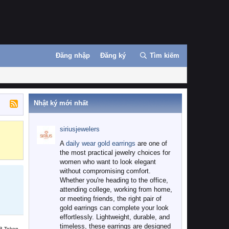
Đăng nhập
Đăng ký
Tìm kiếm
Nhật ký mới nhất
siriusjewelers
Binance
MEXC
A
daily wear gold earrings
are one of
the most practical jewelry choices for
women who want to look elegant
without compromising comfort.
Whether you're heading to the office,
attending college, working from home,
or meeting friends, the right pair of
gold earrings can complete your look
effortlessly. Lightweight, durable, and
timeless, these earrings are designed
B Token