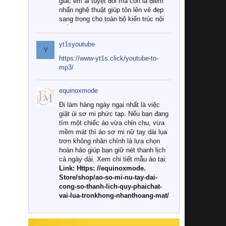
giác êm ái tuyệt đối mà còn là điểm
nhấn nghệ thuật giúp tôn lên vẻ đẹp
sang trọng cho toàn bộ kiến trúc nội
thất.
yt1syoutube
Tuy nhiên, giữa thị trường đa dạng
Y
với vô vàn thương hiệu và mẫu mã
https://www-yt1s.click/youtube-to-
như hiện nay, làm thế nào để chọn
mp3/
được những bộ chăn ga gối đệm cao
cấp thực sự chất lượng, phù hợp với
equinoxmode
khí hậu và nhu cầu sử dụng của gia
đình? Hãy cùng chúng tôi đi tìm lời
Đi làm hàng ngày ngại nhất là việc
giải đáp chi tiết qua bài viết dưới đây.
giặt ủi sơ mi phức tạp. Nếu bạn đang
tìm một chiếc áo vừa chỉn chu, vừa
1. Tại sao các gia đình hiện đại lại ưa
mềm mát thì áo sơ mi nữ tay dài lụa
chuộng chăn ga gối đệm cao cấp?
trơn không nhăn chính là lựa chọn
hoàn hảo giúp bạn giữ nét thanh lịch
Khác với các dòng sản phẩm thông
cả ngày dài. Xem chi tiết mẫu áo tại:
thường, những bộ chăn ga gối đệm
Link: Https: //equinoxmode.
cao cấp trải qua quy trình sản xuất
Store/shop/ao-so-mi-nu-tay-dai-
nghiêm ngặt từ khâu chọn lọc nguyên
cong-so-thanh-lich-quy-phaichat-
liệu tự nhiên đến công nghệ dệt
vai-lua-tronkhong-nhanthoang-mat/
nhuộm hiện đại không chứa hóa chất
độc hại. Khi sử dụng dòng sản phẩm
này, bạn sẽ cảm nhận rõ rệt sự khác