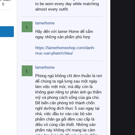
to be worn every day while matching
0
almost every outfit.
lamerhome
L
Hãy đến với lamer Home để sắm
ngay những sản phẩm phù hợp
https://lamerhomeshop.com/danh-
muc-san-pham/chieu/
lamerhome
L
Phòng ngủ không chỉ đơn thuần là nơi
để chúng ta ngả lưng sau một ngày
làm việc mệt mỏi, mà đây còn là
không gian riêng tư phản ánh gu thẩm
mỹ và phong cách sống của gia chủ.
Để biến căn phòng trở thành chốn
nghỉ dưỡng đích thực 5 sao ngay tại
nhà, việc đầu tư vào các bộ sản
phẩm chăn ga gối đệm cao cấp là
điều vô cùng cần thiết. Những sản
phẩm này không chỉ mang lại cảm