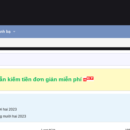
nh bạ
n kiếm tiền đơn giản miễn phí
i hai 2023
g mười hai 2023
Lượt thích
VN