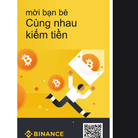
biệt từ bề mặt vải mềm mịn, khả năng
thoáng khí tuyệt vời cho đến độ đàn
hồi chuẩn xác của phần đệm nâng đỡ
cột sống.
Bên cạnh đó, việc lựa chọn các dòng
sản phẩm đạt chuẩn chất lượng quốc
tế còn giúp ngăn ngừa tình trạng kích
ứng da, hạn chế sự phát triển của vi
khuẩn và nấm mốc trong điều kiện
thời tiết nóng ẩm. Bạn có thể tìm hiểu
thêm các nghiên cứu khoa học về tác
động của giấc ngủ và môi trường
phòng ngủ đối với sức khỏe con
người tại Sleep Foundation (External
Link) để có cái nhìn toàn diện hơn.
2. Các tiêu chí vàng khi lựa chọn
chăn ga gối đệm cao cấp cho phòng
ngủ
Để sở hữu một bộ chăn ga gối đệm
cao cấp hoàn hảo cả về thẩm mỹ lẫn
công năng, người tiêu dùng cần cân
nhắc kỹ lưỡng các tiêu chí quan trọng