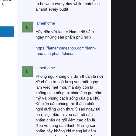
to be worn every day while matching
0
almost every outfit.
lamerhome
L
Hãy đến với lamer Home để sắm
ngay những sản phẩm phù hợp
https://lamerhomeshop.com/danh-
muc-san-pham/chieu/
lamerhome
L
Phòng ngủ không chỉ đơn thuần là nơi
để chúng ta ngả lưng sau một ngày
làm việc mệt mỏi, mà đây còn là
không gian riêng tư phản ánh gu thẩm
mỹ và phong cách sống của gia chủ.
Để biến căn phòng trở thành chốn
nghỉ dưỡng đích thực 5 sao ngay tại
nhà, việc đầu tư vào các bộ sản
phẩm chăn ga gối đệm cao cấp là
điều vô cùng cần thiết. Những sản
phẩm này không chỉ mang lại cảm