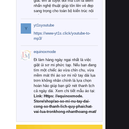
giác êm ái tuyệt đối mà còn là điểm
nhấn nghệ thuật giúp tôn lên vẻ đẹp
sang trọng cho toàn bộ kiến trúc nội
thất.
yt1syoutube
Tuy nhiên, giữa thị trường đa dạng
Y
với vô vàn thương hiệu và mẫu mã
https://www-yt1s.click/youtube-to-
như hiện nay, làm thế nào để chọn
mp3/
được những bộ chăn ga gối đệm cao
cấp thực sự chất lượng, phù hợp với
equinoxmode
khí hậu và nhu cầu sử dụng của gia
đình? Hãy cùng chúng tôi đi tìm lời
Đi làm hàng ngày ngại nhất là việc
giải đáp chi tiết qua bài viết dưới đây.
giặt ủi sơ mi phức tạp. Nếu bạn đang
tìm một chiếc áo vừa chỉn chu, vừa
1. Tại sao các gia đình hiện đại lại ưa
mềm mát thì áo sơ mi nữ tay dài lụa
chuộng chăn ga gối đệm cao cấp?
trơn không nhăn chính là lựa chọn
hoàn hảo giúp bạn giữ nét thanh lịch
Khác với các dòng sản phẩm thông
cả ngày dài. Xem chi tiết mẫu áo tại:
thường, những bộ chăn ga gối đệm
Link: Https: //equinoxmode.
cao cấp trải qua quy trình sản xuất
Store/shop/ao-so-mi-nu-tay-dai-
nghiêm ngặt từ khâu chọn lọc nguyên
cong-so-thanh-lich-quy-phaichat-
liệu tự nhiên đến công nghệ dệt
vai-lua-tronkhong-nhanthoang-mat/
nhuộm hiện đại không chứa hóa chất
độc hại. Khi sử dụng dòng sản phẩm
này, bạn sẽ cảm nhận rõ rệt sự khác