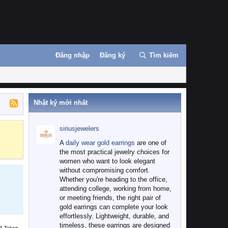
Đăng nhập
Đăng ký
Tìm kiếm
Nhật ký mới nhất
siriusjewelers
Binance
MEXC
A
daily wear gold earrings
are one of
the most practical jewelry choices for
women who want to look elegant
without compromising comfort.
Whether you're heading to the office,
attending college, working from home,
or meeting friends, the right pair of
gold earrings can complete your look
effortlessly. Lightweight, durable, and
timeless, these earrings are designed
B Token