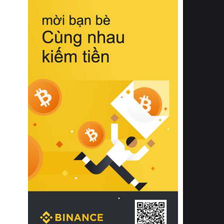
biệt từ bề mặt vải mềm mịn, khả năng
thoáng khí tuyệt vời cho đến độ đàn
hồi chuẩn xác của phần đệm nâng đỡ
cột sống.
Bên cạnh đó, việc lựa chọn các dòng
sản phẩm đạt chuẩn chất lượng quốc
tế còn giúp ngăn ngừa tình trạng kích
ứng da, hạn chế sự phát triển của vi
khuẩn và nấm mốc trong điều kiện
thời tiết nóng ẩm. Bạn có thể tìm hiểu
thêm các nghiên cứu khoa học về tác
động của giấc ngủ và môi trường
phòng ngủ đối với sức khỏe con
người tại Sleep Foundation (External
Link) để có cái nhìn toàn diện hơn.
2. Các tiêu chí vàng khi lựa chọn
chăn ga gối đệm cao cấp cho phòng
ngủ
Để sở hữu một bộ chăn ga gối đệm
cao cấp hoàn hảo cả về thẩm mỹ lẫn
công năng, người tiêu dùng cần cân
nhắc kỹ lưỡng các tiêu chí quan trọng