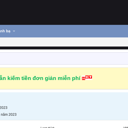
nh bạ
n kiếm tiền đơn giản miễn phí
 2023
g năm 2023
Lượt thích
VN