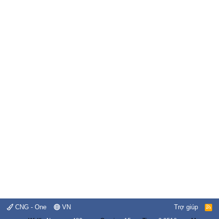
CNG - One
VN
Trợ giúp
R
S