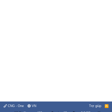
CNG - One
VN
Trợ giúp
R
S