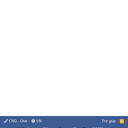
CNG - One
VN
Trợ giúp
R
S