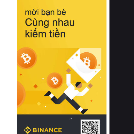
biệt từ bề mặt vải mềm mịn, khả năng
thoáng khí tuyệt vời cho đến độ đàn
hồi chuẩn xác của phần đệm nâng đỡ
cột sống.
Bên cạnh đó, việc lựa chọn các dòng
sản phẩm đạt chuẩn chất lượng quốc
tế còn giúp ngăn ngừa tình trạng kích
ứng da, hạn chế sự phát triển của vi
khuẩn và nấm mốc trong điều kiện
thời tiết nóng ẩm. Bạn có thể tìm hiểu
thêm các nghiên cứu khoa học về tác
động của giấc ngủ và môi trường
phòng ngủ đối với sức khỏe con
người tại Sleep Foundation (External
Link) để có cái nhìn toàn diện hơn.
2. Các tiêu chí vàng khi lựa chọn
chăn ga gối đệm cao cấp cho phòng
ngủ
Để sở hữu một bộ chăn ga gối đệm
cao cấp hoàn hảo cả về thẩm mỹ lẫn
công năng, người tiêu dùng cần cân
nhắc kỹ lưỡng các tiêu chí quan trọng