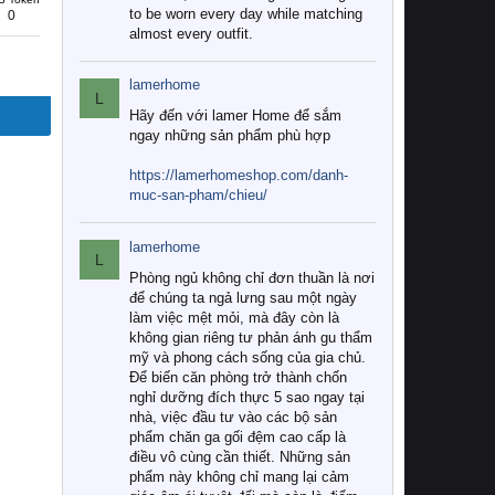
to be worn every day while matching
0
almost every outfit.
lamerhome
L
Hãy đến với lamer Home để sắm
ngay những sản phẩm phù hợp
https://lamerhomeshop.com/danh-
muc-san-pham/chieu/
lamerhome
L
Phòng ngủ không chỉ đơn thuần là nơi
để chúng ta ngả lưng sau một ngày
làm việc mệt mỏi, mà đây còn là
không gian riêng tư phản ánh gu thẩm
mỹ và phong cách sống của gia chủ.
Để biến căn phòng trở thành chốn
nghỉ dưỡng đích thực 5 sao ngay tại
nhà, việc đầu tư vào các bộ sản
phẩm chăn ga gối đệm cao cấp là
điều vô cùng cần thiết. Những sản
phẩm này không chỉ mang lại cảm