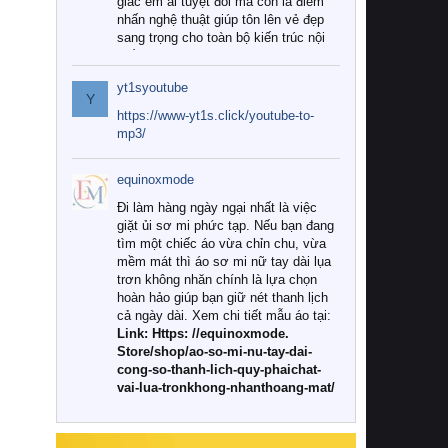
giác êm ái tuyệt đối mà còn là điểm
nhấn nghệ thuật giúp tôn lên vẻ đẹp
sang trọng cho toàn bộ kiến trúc nội
thất.
yt1syoutube
Tuy nhiên, giữa thị trường đa dạng
Y
với vô vàn thương hiệu và mẫu mã
https://www-yt1s.click/youtube-to-
như hiện nay, làm thế nào để chọn
mp3/
được những bộ chăn ga gối đệm cao
cấp thực sự chất lượng, phù hợp với
equinoxmode
khí hậu và nhu cầu sử dụng của gia
đình? Hãy cùng chúng tôi đi tìm lời
Đi làm hàng ngày ngại nhất là việc
giải đáp chi tiết qua bài viết dưới đây.
giặt ủi sơ mi phức tạp. Nếu bạn đang
tìm một chiếc áo vừa chỉn chu, vừa
1. Tại sao các gia đình hiện đại lại ưa
mềm mát thì áo sơ mi nữ tay dài lụa
chuộng chăn ga gối đệm cao cấp?
trơn không nhăn chính là lựa chọn
hoàn hảo giúp bạn giữ nét thanh lịch
Khác với các dòng sản phẩm thông
cả ngày dài. Xem chi tiết mẫu áo tại:
thường, những bộ chăn ga gối đệm
Link: Https: //equinoxmode.
cao cấp trải qua quy trình sản xuất
Store/shop/ao-so-mi-nu-tay-dai-
nghiêm ngặt từ khâu chọn lọc nguyên
cong-so-thanh-lich-quy-phaichat-
liệu tự nhiên đến công nghệ dệt
vai-lua-tronkhong-nhanthoang-mat/
nhuộm hiện đại không chứa hóa chất
độc hại. Khi sử dụng dòng sản phẩm
này, bạn sẽ cảm nhận rõ rệt sự khác