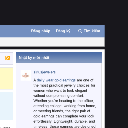
Đăng nhập
Đăng ký
Tìm kiếm
Nhật ký mới nhất
siriusjewelers
Binance
MEXC
A
daily wear gold earrings
are one of
the most practical jewelry choices for
women who want to look elegant
without compromising comfort.
Whether you're heading to the office,
attending college, working from home,
or meeting friends, the right pair of
gold earrings can complete your look
effortlessly. Lightweight, durable, and
timeless, these earrings are designed
B Token