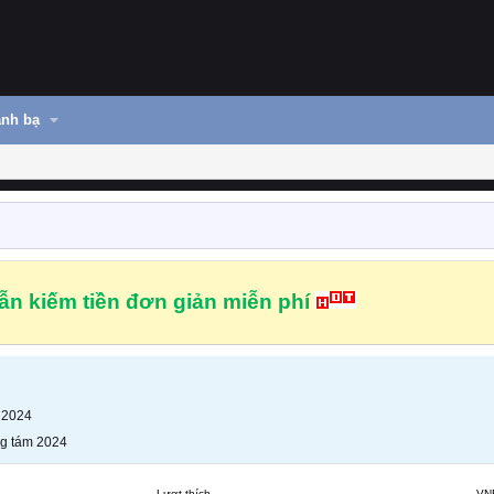
nh bạ
n kiếm tiền đơn giản miễn phí
 2024
g tám 2024
Lượt thích
VN