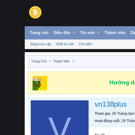
Trang chủ
Diễn đàn
Tin mới
Thành viên
Da
Đang truy cập
Nhật ký mới
Tìm kiếm
Trang Chủ
Thành Viên
Hướng dẫ
vn138plus
V
Tham gia
28 Tháng tám
Hoạt động cuối
28 Thán
Bài viết