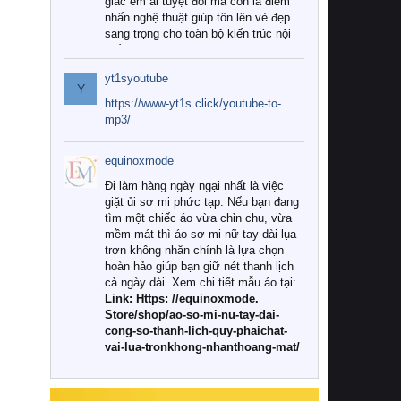
giác êm ái tuyệt đối mà còn là điểm
nhấn nghệ thuật giúp tôn lên vẻ đẹp
sang trọng cho toàn bộ kiến trúc nội
thất.
yt1syoutube
Tuy nhiên, giữa thị trường đa dạng
Y
với vô vàn thương hiệu và mẫu mã
https://www-yt1s.click/youtube-to-
như hiện nay, làm thế nào để chọn
mp3/
được những bộ chăn ga gối đệm cao
cấp thực sự chất lượng, phù hợp với
equinoxmode
khí hậu và nhu cầu sử dụng của gia
đình? Hãy cùng chúng tôi đi tìm lời
Đi làm hàng ngày ngại nhất là việc
giải đáp chi tiết qua bài viết dưới đây.
giặt ủi sơ mi phức tạp. Nếu bạn đang
tìm một chiếc áo vừa chỉn chu, vừa
1. Tại sao các gia đình hiện đại lại ưa
mềm mát thì áo sơ mi nữ tay dài lụa
chuộng chăn ga gối đệm cao cấp?
trơn không nhăn chính là lựa chọn
hoàn hảo giúp bạn giữ nét thanh lịch
Khác với các dòng sản phẩm thông
cả ngày dài. Xem chi tiết mẫu áo tại:
thường, những bộ chăn ga gối đệm
Link: Https: //equinoxmode.
cao cấp trải qua quy trình sản xuất
Store/shop/ao-so-mi-nu-tay-dai-
nghiêm ngặt từ khâu chọn lọc nguyên
cong-so-thanh-lich-quy-phaichat-
liệu tự nhiên đến công nghệ dệt
vai-lua-tronkhong-nhanthoang-mat/
nhuộm hiện đại không chứa hóa chất
độc hại. Khi sử dụng dòng sản phẩm
này, bạn sẽ cảm nhận rõ rệt sự khác