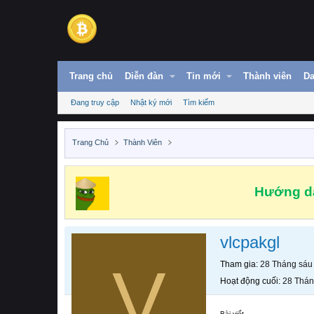
Trang chủ
Diễn đàn
Tin mới
Thành viên
Da
Đang truy cập
Nhật ký mới
Tìm kiếm
Trang Chủ
Thành Viên
Hướng dẫ
vlcpakgl
V
Tham gia
28 Tháng sáu
Hoạt động cuối
28 Thán
Bài viết