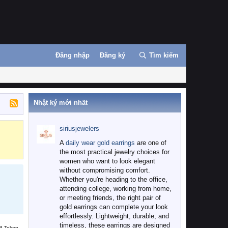
Đăng nhập
Đăng ký
Tìm kiếm
Nhật ký mới nhất
siriusjewelers
Binance
MEXC
A
daily wear gold earrings
are one of
the most practical jewelry choices for
women who want to look elegant
without compromising comfort.
Whether you're heading to the office,
attending college, working from home,
or meeting friends, the right pair of
gold earrings can complete your look
effortlessly. Lightweight, durable, and
timeless, these earrings are designed
B Token