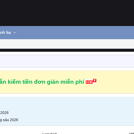
nh bạ
n kiếm tiền đơn giản miễn phí
 2026
g sáu 2026
Lượt thích
VN