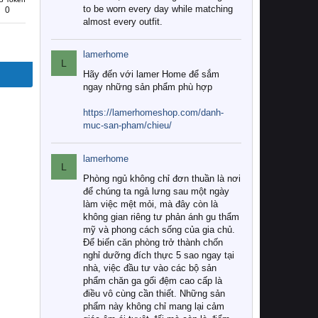
to be worn every day while matching
0
almost every outfit.
lamerhome
L
Hãy đến với lamer Home để sắm
ngay những sản phẩm phù hợp
https://lamerhomeshop.com/danh-
muc-san-pham/chieu/
lamerhome
L
Phòng ngủ không chỉ đơn thuần là nơi
để chúng ta ngả lưng sau một ngày
làm việc mệt mỏi, mà đây còn là
không gian riêng tư phản ánh gu thẩm
mỹ và phong cách sống của gia chủ.
Để biến căn phòng trở thành chốn
nghỉ dưỡng đích thực 5 sao ngay tại
nhà, việc đầu tư vào các bộ sản
phẩm chăn ga gối đệm cao cấp là
điều vô cùng cần thiết. Những sản
phẩm này không chỉ mang lại cảm