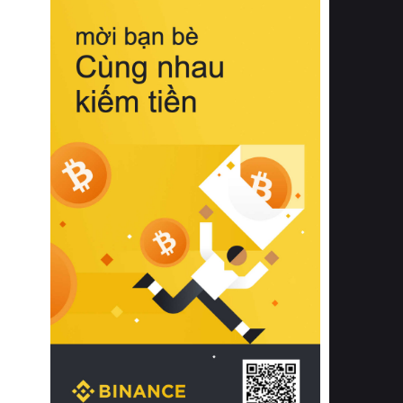
biệt từ bề mặt vải mềm mịn, khả năng
thoáng khí tuyệt vời cho đến độ đàn
hồi chuẩn xác của phần đệm nâng đỡ
cột sống.
Bên cạnh đó, việc lựa chọn các dòng
sản phẩm đạt chuẩn chất lượng quốc
tế còn giúp ngăn ngừa tình trạng kích
ứng da, hạn chế sự phát triển của vi
khuẩn và nấm mốc trong điều kiện
thời tiết nóng ẩm. Bạn có thể tìm hiểu
thêm các nghiên cứu khoa học về tác
động của giấc ngủ và môi trường
phòng ngủ đối với sức khỏe con
người tại Sleep Foundation (External
Link) để có cái nhìn toàn diện hơn.
2. Các tiêu chí vàng khi lựa chọn
chăn ga gối đệm cao cấp cho phòng
ngủ
Để sở hữu một bộ chăn ga gối đệm
cao cấp hoàn hảo cả về thẩm mỹ lẫn
công năng, người tiêu dùng cần cân
nhắc kỹ lưỡng các tiêu chí quan trọng