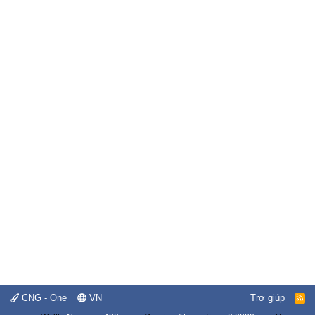
CNG - One
VN
Trợ giúp
R
S