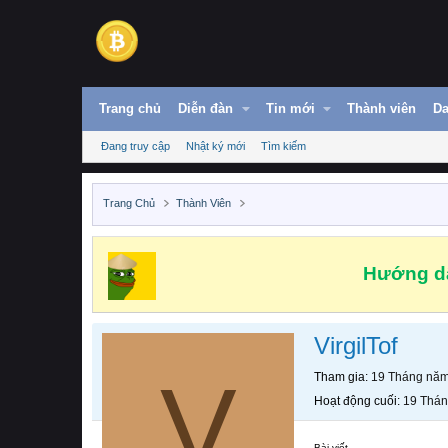
Trang chủ
Diễn đàn
Tin mới
Thành viên
Da
Đang truy cập
Nhật ký mới
Tìm kiếm
Trang Chủ
Thành Viên
Hướng dẫ
VirgilTof
V
Tham gia
19 Tháng nă
Hoạt động cuối
19 Thá
Bài viết