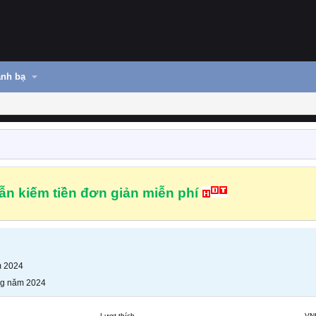
nh bạ
n kiếm tiền đơn giản miễn phí
m 2024
ng năm 2024
Lượt thích
VN