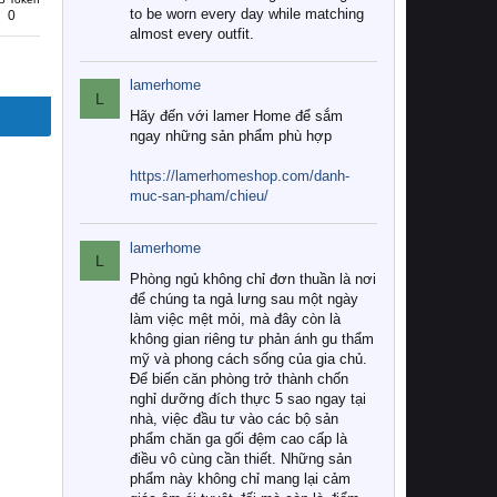
to be worn every day while matching
0
almost every outfit.
lamerhome
L
Hãy đến với lamer Home để sắm
ngay những sản phẩm phù hợp
https://lamerhomeshop.com/danh-
muc-san-pham/chieu/
lamerhome
L
Phòng ngủ không chỉ đơn thuần là nơi
để chúng ta ngả lưng sau một ngày
làm việc mệt mỏi, mà đây còn là
không gian riêng tư phản ánh gu thẩm
mỹ và phong cách sống của gia chủ.
Để biến căn phòng trở thành chốn
nghỉ dưỡng đích thực 5 sao ngay tại
nhà, việc đầu tư vào các bộ sản
phẩm chăn ga gối đệm cao cấp là
điều vô cùng cần thiết. Những sản
phẩm này không chỉ mang lại cảm