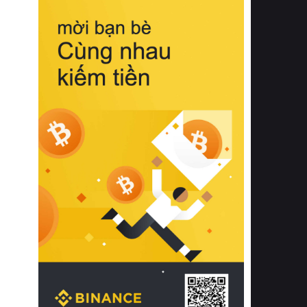
biệt từ bề mặt vải mềm mịn, khả năng
thoáng khí tuyệt vời cho đến độ đàn
hồi chuẩn xác của phần đệm nâng đỡ
cột sống.
Bên cạnh đó, việc lựa chọn các dòng
sản phẩm đạt chuẩn chất lượng quốc
tế còn giúp ngăn ngừa tình trạng kích
ứng da, hạn chế sự phát triển của vi
khuẩn và nấm mốc trong điều kiện
thời tiết nóng ẩm. Bạn có thể tìm hiểu
thêm các nghiên cứu khoa học về tác
động của giấc ngủ và môi trường
phòng ngủ đối với sức khỏe con
người tại Sleep Foundation (External
Link) để có cái nhìn toàn diện hơn.
2. Các tiêu chí vàng khi lựa chọn
chăn ga gối đệm cao cấp cho phòng
ngủ
Để sở hữu một bộ chăn ga gối đệm
cao cấp hoàn hảo cả về thẩm mỹ lẫn
công năng, người tiêu dùng cần cân
nhắc kỹ lưỡng các tiêu chí quan trọng