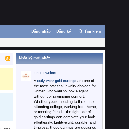
Đăng nhập
Đăng ký
Tìm kiếm
Nhật ký mới nhất
siriusjewelers
Binance
MEXC
A
daily wear gold earrings
are one of
the most practical jewelry choices for
women who want to look elegant
without compromising comfort.
Whether you're heading to the office,
attending college, working from home,
or meeting friends, the right pair of
gold earrings can complete your look
effortlessly. Lightweight, durable, and
timeless, these earrings are designed
B Token