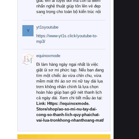
giác êm ái tuyệt đối mà còn là điểm
nhấn nghệ thuật giúp tôn lên vẻ đẹp
sang trọng cho toàn bộ kiến trúc nội
thất.
yt1syoutube
Tuy nhiên, giữa thị trường đa dạng
Y
với vô vàn thương hiệu và mẫu mã
https://www-yt1s.click/youtube-to-
như hiện nay, làm thế nào để chọn
mp3/
được những bộ chăn ga gối đệm cao
cấp thực sự chất lượng, phù hợp với
equinoxmode
khí hậu và nhu cầu sử dụng của gia
đình? Hãy cùng chúng tôi đi tìm lời
Đi làm hàng ngày ngại nhất là việc
giải đáp chi tiết qua bài viết dưới đây.
giặt ủi sơ mi phức tạp. Nếu bạn đang
tìm một chiếc áo vừa chỉn chu, vừa
1. Tại sao các gia đình hiện đại lại ưa
mềm mát thì áo sơ mi nữ tay dài lụa
chuộng chăn ga gối đệm cao cấp?
trơn không nhăn chính là lựa chọn
hoàn hảo giúp bạn giữ nét thanh lịch
Khác với các dòng sản phẩm thông
cả ngày dài. Xem chi tiết mẫu áo tại:
thường, những bộ chăn ga gối đệm
Link: Https: //equinoxmode.
cao cấp trải qua quy trình sản xuất
Store/shop/ao-so-mi-nu-tay-dai-
nghiêm ngặt từ khâu chọn lọc nguyên
cong-so-thanh-lich-quy-phaichat-
liệu tự nhiên đến công nghệ dệt
vai-lua-tronkhong-nhanthoang-mat/
nhuộm hiện đại không chứa hóa chất
độc hại. Khi sử dụng dòng sản phẩm
này, bạn sẽ cảm nhận rõ rệt sự khác