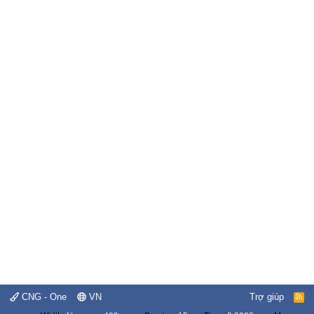
CNG - One
VN
Trợ giúp
R
S