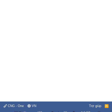
CNG - One
VN
Trợ giúp
R
S