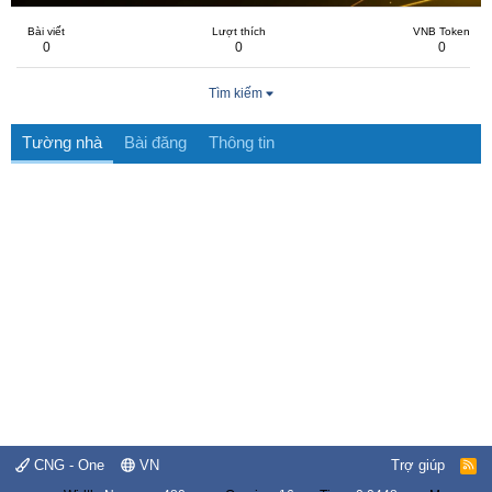
Bài viết
Lượt thích
VNB Token
0
0
0
Tìm kiếm
Tường nhà
Bài đăng
Thông tin
CNG - One
VN
Trợ giúp
R
S