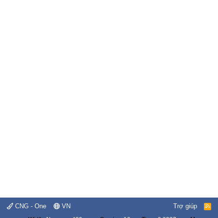
CNG - One
VN
Trợ giúp
R
S