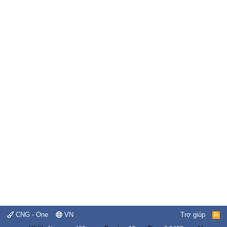
CNG - One
VN
Trợ giúp
R
S