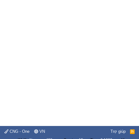
CNG - One
VN
Trợ giúp
R
S