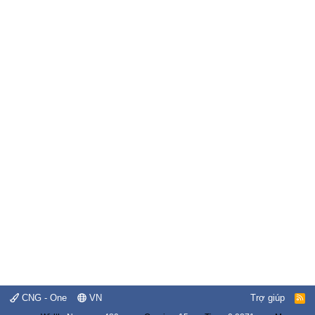
CNG - One
VN
Trợ giúp
R
S