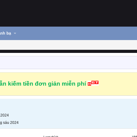
nh bạ
n kiếm tiền đơn giản miễn phí
 2024
g sáu 2024
Lượt thích
VN