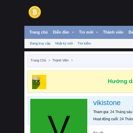
Trang chủ
Diễn đàn
Tin mới
Thành viên
Da
Đang truy cập
Nhật ký mới
Tìm kiếm
Trang Chủ
Thành Viên
Hướng dẫ
vikistone
V
Tham gia
24 Tháng sáu
Hoạt động cuối
24 Thán
Bài viết