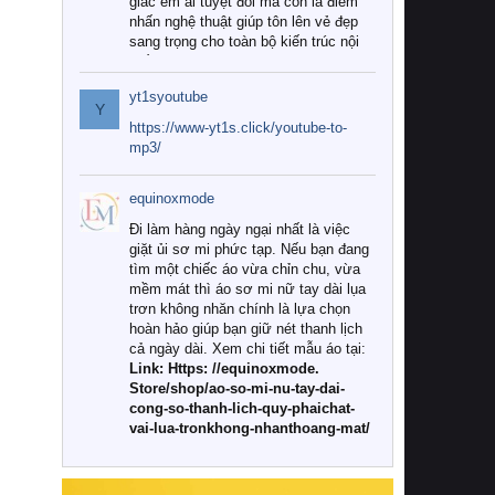
giác êm ái tuyệt đối mà còn là điểm
nhấn nghệ thuật giúp tôn lên vẻ đẹp
sang trọng cho toàn bộ kiến trúc nội
thất.
yt1syoutube
Tuy nhiên, giữa thị trường đa dạng
Y
với vô vàn thương hiệu và mẫu mã
https://www-yt1s.click/youtube-to-
như hiện nay, làm thế nào để chọn
mp3/
được những bộ chăn ga gối đệm cao
cấp thực sự chất lượng, phù hợp với
equinoxmode
khí hậu và nhu cầu sử dụng của gia
đình? Hãy cùng chúng tôi đi tìm lời
Đi làm hàng ngày ngại nhất là việc
giải đáp chi tiết qua bài viết dưới đây.
giặt ủi sơ mi phức tạp. Nếu bạn đang
tìm một chiếc áo vừa chỉn chu, vừa
1. Tại sao các gia đình hiện đại lại ưa
mềm mát thì áo sơ mi nữ tay dài lụa
chuộng chăn ga gối đệm cao cấp?
trơn không nhăn chính là lựa chọn
hoàn hảo giúp bạn giữ nét thanh lịch
Khác với các dòng sản phẩm thông
cả ngày dài. Xem chi tiết mẫu áo tại:
thường, những bộ chăn ga gối đệm
Link: Https: //equinoxmode.
cao cấp trải qua quy trình sản xuất
Store/shop/ao-so-mi-nu-tay-dai-
nghiêm ngặt từ khâu chọn lọc nguyên
cong-so-thanh-lich-quy-phaichat-
liệu tự nhiên đến công nghệ dệt
vai-lua-tronkhong-nhanthoang-mat/
nhuộm hiện đại không chứa hóa chất
độc hại. Khi sử dụng dòng sản phẩm
này, bạn sẽ cảm nhận rõ rệt sự khác