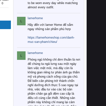
to be worn every day while matching
0
almost every outfit.
lamerhome
L
Hãy đến với lamer Home để sắm
ngay những sản phẩm phù hợp
https://lamerhomeshop.com/danh-
muc-san-pham/chieu/
lamerhome
L
Phòng ngủ không chỉ đơn thuần là nơi
để chúng ta ngả lưng sau một ngày
làm việc mệt mỏi, mà đây còn là
không gian riêng tư phản ánh gu thẩm
mỹ và phong cách sống của gia chủ.
Để biến căn phòng trở thành chốn
nghỉ dưỡng đích thực 5 sao ngay tại
nhà, việc đầu tư vào các bộ sản
phẩm chăn ga gối đệm cao cấp là
điều vô cùng cần thiết. Những sản
phẩm này không chỉ mang lại cảm