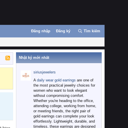
Đăng nhập
Đăng ký
Tìm kiếm
Nhật ký mới nhất
siriusjewelers
Binance
MEXC
A
daily wear gold earrings
are one of
the most practical jewelry choices for
women who want to look elegant
without compromising comfort.
Whether you're heading to the office,
attending college, working from home,
or meeting friends, the right pair of
gold earrings can complete your look
effortlessly. Lightweight, durable, and
timeless, these earrings are designed
B Token