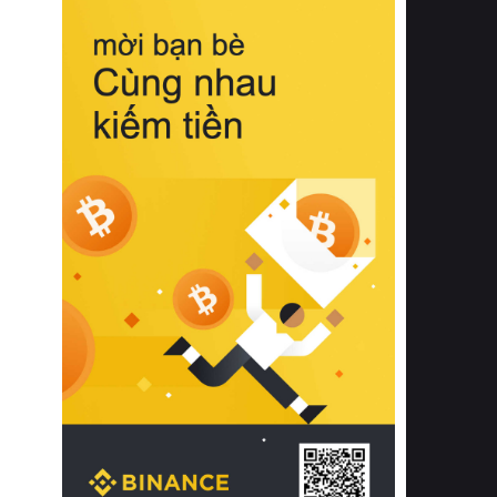
biệt từ bề mặt vải mềm mịn, khả năng
thoáng khí tuyệt vời cho đến độ đàn
hồi chuẩn xác của phần đệm nâng đỡ
cột sống.
Bên cạnh đó, việc lựa chọn các dòng
sản phẩm đạt chuẩn chất lượng quốc
tế còn giúp ngăn ngừa tình trạng kích
ứng da, hạn chế sự phát triển của vi
khuẩn và nấm mốc trong điều kiện
thời tiết nóng ẩm. Bạn có thể tìm hiểu
thêm các nghiên cứu khoa học về tác
động của giấc ngủ và môi trường
phòng ngủ đối với sức khỏe con
người tại Sleep Foundation (External
Link) để có cái nhìn toàn diện hơn.
2. Các tiêu chí vàng khi lựa chọn
chăn ga gối đệm cao cấp cho phòng
ngủ
Để sở hữu một bộ chăn ga gối đệm
cao cấp hoàn hảo cả về thẩm mỹ lẫn
công năng, người tiêu dùng cần cân
nhắc kỹ lưỡng các tiêu chí quan trọng