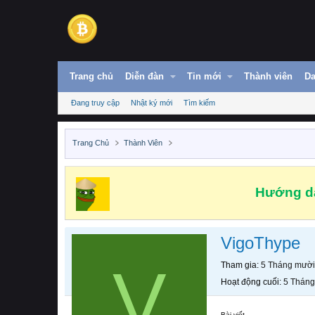
Trang chủ
Diễn đàn
Tin mới
Thành viên
Da
Đang truy cập
Nhật ký mới
Tìm kiếm
Trang Chủ
Thành Viên
Hướng dẫ
VigoThype
V
Tham gia
5 Tháng mười
Hoạt động cuối
5 Tháng
Bài viết