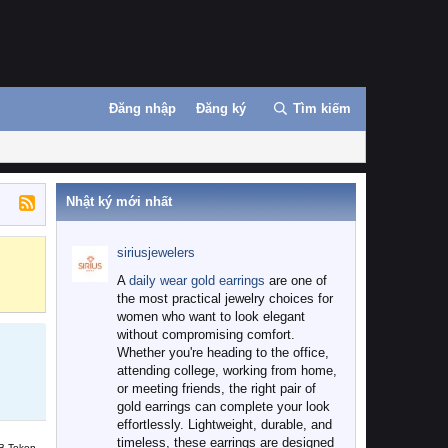
Đăng nhập
Đăng ký
Tìm kiếm
Nhật ký mới nhất
siriusjewelers
Binance
MEXC
A
daily wear gold earrings
are one of
the most practical jewelry choices for
women who want to look elegant
without compromising comfort.
Whether you're heading to the office,
attending college, working from home,
or meeting friends, the right pair of
gold earrings can complete your look
effortlessly. Lightweight, durable, and
timeless, these earrings are designed
B Token