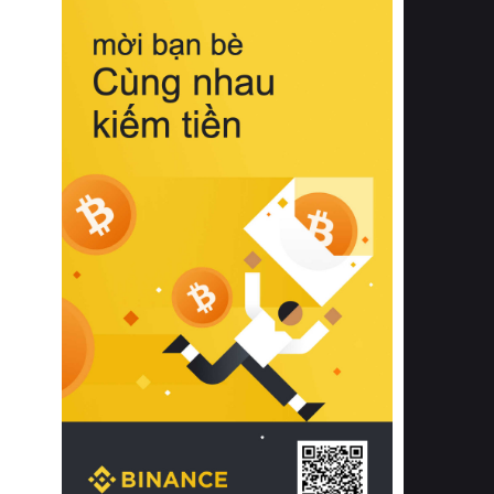
biệt từ bề mặt vải mềm mịn, khả năng
thoáng khí tuyệt vời cho đến độ đàn
hồi chuẩn xác của phần đệm nâng đỡ
cột sống.
Bên cạnh đó, việc lựa chọn các dòng
sản phẩm đạt chuẩn chất lượng quốc
tế còn giúp ngăn ngừa tình trạng kích
ứng da, hạn chế sự phát triển của vi
khuẩn và nấm mốc trong điều kiện
thời tiết nóng ẩm. Bạn có thể tìm hiểu
thêm các nghiên cứu khoa học về tác
động của giấc ngủ và môi trường
phòng ngủ đối với sức khỏe con
người tại Sleep Foundation (External
Link) để có cái nhìn toàn diện hơn.
2. Các tiêu chí vàng khi lựa chọn
chăn ga gối đệm cao cấp cho phòng
ngủ
Để sở hữu một bộ chăn ga gối đệm
cao cấp hoàn hảo cả về thẩm mỹ lẫn
công năng, người tiêu dùng cần cân
nhắc kỹ lưỡng các tiêu chí quan trọng