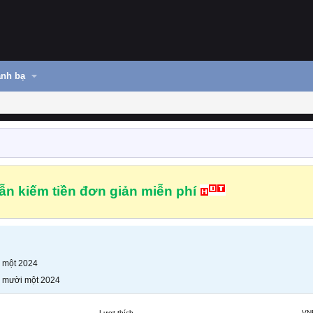
nh bạ
n kiếm tiền đơn giản miễn phí
 một 2024
 mười một 2024
Lượt thích
VN