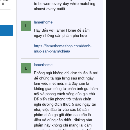
to be worn every day while matching
0
almost every outfit.
lamerhome
L
Hãy đến với lamer Home để sắm
ngay những sản phẩm phù hợp
https://lamerhomeshop.com/danh-
muc-san-pham/chieu/
lamerhome
L
Phòng ngủ không chỉ đơn thuần là nơi
để chúng ta ngả lưng sau một ngày
làm việc mệt mỏi, mà đây còn là
không gian riêng tư phản ánh gu thẩm
mỹ và phong cách sống của gia chủ.
Để biến căn phòng trở thành chốn
nghỉ dưỡng đích thực 5 sao ngay tại
nhà, việc đầu tư vào các bộ sản
phẩm chăn ga gối đệm cao cấp là
điều vô cùng cần thiết. Những sản
phẩm này không chỉ mang lại cảm