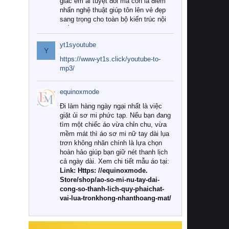
giác êm ái tuyệt đối mà còn là điểm
nhấn nghệ thuật giúp tôn lên vẻ đẹp
sang trọng cho toàn bộ kiến trúc nội
thất.
yt1syoutube
Tuy nhiên, giữa thị trường đa dạng
Y
với vô vàn thương hiệu và mẫu mã
https://www-yt1s.click/youtube-to-
như hiện nay, làm thế nào để chọn
mp3/
được những bộ chăn ga gối đệm cao
cấp thực sự chất lượng, phù hợp với
equinoxmode
khí hậu và nhu cầu sử dụng của gia
đình? Hãy cùng chúng tôi đi tìm lời
Đi làm hàng ngày ngại nhất là việc
giải đáp chi tiết qua bài viết dưới đây.
giặt ủi sơ mi phức tạp. Nếu bạn đang
tìm một chiếc áo vừa chỉn chu, vừa
1. Tại sao các gia đình hiện đại lại ưa
mềm mát thì áo sơ mi nữ tay dài lụa
chuộng chăn ga gối đệm cao cấp?
trơn không nhăn chính là lựa chọn
hoàn hảo giúp bạn giữ nét thanh lịch
Khác với các dòng sản phẩm thông
cả ngày dài. Xem chi tiết mẫu áo tại:
thường, những bộ chăn ga gối đệm
Link: Https: //equinoxmode.
cao cấp trải qua quy trình sản xuất
Store/shop/ao-so-mi-nu-tay-dai-
nghiêm ngặt từ khâu chọn lọc nguyên
cong-so-thanh-lich-quy-phaichat-
liệu tự nhiên đến công nghệ dệt
vai-lua-tronkhong-nhanthoang-mat/
nhuộm hiện đại không chứa hóa chất
độc hại. Khi sử dụng dòng sản phẩm
này, bạn sẽ cảm nhận rõ rệt sự khác