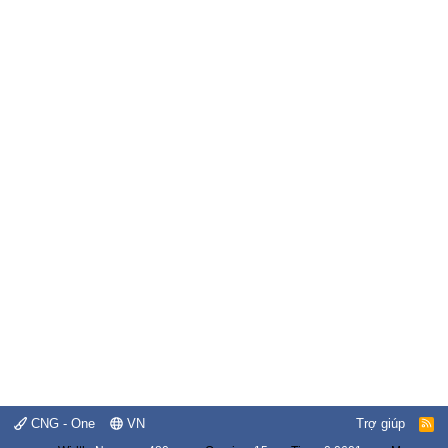
CNG - One
VN
Trợ giúp
R
S