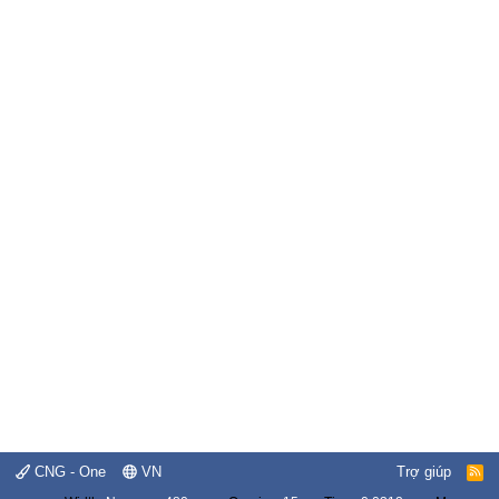
CNG - One
VN
Trợ giúp
R
S