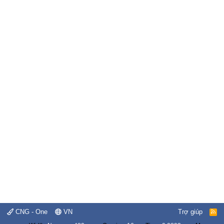
CNG - One
VN
Trợ giúp
R
S