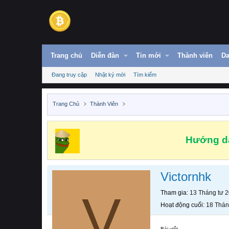
Trang chủ
Diễn đàn
Tin mới
Thành viên
Da
Đang truy cập
Nhật ký mới
Tìm kiếm
Trang Chủ
Thành Viên
Hướng dẫ
Victornhk
V
Tham gia
13 Tháng tư 
Hoạt động cuối
18 Thán
Bài viết