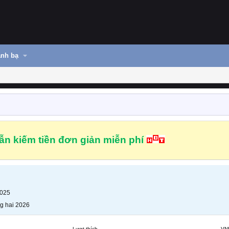
nh bạ
n kiếm tiền đơn giản miễn phí
2025
g hai 2026
Lượt thích
VN