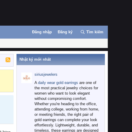
Đăng nhập
Đăng ký
Tìm kiếm
Nhật ký mới nhất
siriusjewelers
Binance
MEXC
A
daily wear gold earrings
are one of
the most practical jewelry choices for
women who want to look elegant
without compromising comfort.
Whether you're heading to the office,
attending college, working from home,
or meeting friends, the right pair of
gold earrings can complete your look
effortlessly. Lightweight, durable, and
timeless, these earrings are designed
B Token