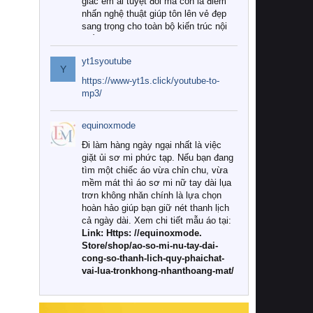
giác êm ái tuyệt đối mà còn là điểm
nhấn nghệ thuật giúp tôn lên vẻ đẹp
sang trọng cho toàn bộ kiến trúc nội
thất.
yt1syoutube
Tuy nhiên, giữa thị trường đa dạng
Y
với vô vàn thương hiệu và mẫu mã
https://www-yt1s.click/youtube-to-
như hiện nay, làm thế nào để chọn
mp3/
được những bộ chăn ga gối đệm cao
cấp thực sự chất lượng, phù hợp với
equinoxmode
khí hậu và nhu cầu sử dụng của gia
đình? Hãy cùng chúng tôi đi tìm lời
Đi làm hàng ngày ngại nhất là việc
giải đáp chi tiết qua bài viết dưới đây.
giặt ủi sơ mi phức tạp. Nếu bạn đang
tìm một chiếc áo vừa chỉn chu, vừa
1. Tại sao các gia đình hiện đại lại ưa
mềm mát thì áo sơ mi nữ tay dài lụa
chuộng chăn ga gối đệm cao cấp?
trơn không nhăn chính là lựa chọn
hoàn hảo giúp bạn giữ nét thanh lịch
Khác với các dòng sản phẩm thông
cả ngày dài. Xem chi tiết mẫu áo tại:
thường, những bộ chăn ga gối đệm
Link: Https: //equinoxmode.
cao cấp trải qua quy trình sản xuất
Store/shop/ao-so-mi-nu-tay-dai-
nghiêm ngặt từ khâu chọn lọc nguyên
cong-so-thanh-lich-quy-phaichat-
liệu tự nhiên đến công nghệ dệt
vai-lua-tronkhong-nhanthoang-mat/
nhuộm hiện đại không chứa hóa chất
độc hại. Khi sử dụng dòng sản phẩm
này, bạn sẽ cảm nhận rõ rệt sự khác