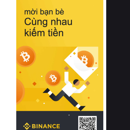
biệt từ bề mặt vải mềm mịn, khả năng
thoáng khí tuyệt vời cho đến độ đàn
hồi chuẩn xác của phần đệm nâng đỡ
cột sống.
Bên cạnh đó, việc lựa chọn các dòng
sản phẩm đạt chuẩn chất lượng quốc
tế còn giúp ngăn ngừa tình trạng kích
ứng da, hạn chế sự phát triển của vi
khuẩn và nấm mốc trong điều kiện
thời tiết nóng ẩm. Bạn có thể tìm hiểu
thêm các nghiên cứu khoa học về tác
động của giấc ngủ và môi trường
phòng ngủ đối với sức khỏe con
người tại Sleep Foundation (External
Link) để có cái nhìn toàn diện hơn.
2. Các tiêu chí vàng khi lựa chọn
chăn ga gối đệm cao cấp cho phòng
ngủ
Để sở hữu một bộ chăn ga gối đệm
cao cấp hoàn hảo cả về thẩm mỹ lẫn
công năng, người tiêu dùng cần cân
nhắc kỹ lưỡng các tiêu chí quan trọng