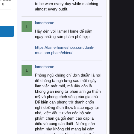
to be worn every day while matching
0
almost every outfit.
lamerhome
L
Hãy đến với lamer Home để sắm
ngay những sản phẩm phù hợp
https://lamerhomeshop.com/danh-
muc-san-pham/chieu/
lamerhome
L
Phòng ngủ không chỉ đơn thuần là nơi
để chúng ta ngả lưng sau một ngày
làm việc mệt mỏi, mà đây còn là
không gian riêng tư phản ánh gu thẩm
mỹ và phong cách sống của gia chủ.
Để biến căn phòng trở thành chốn
nghỉ dưỡng đích thực 5 sao ngay tại
nhà, việc đầu tư vào các bộ sản
phẩm chăn ga gối đệm cao cấp là
điều vô cùng cần thiết. Những sản
phẩm này không chỉ mang lại cảm