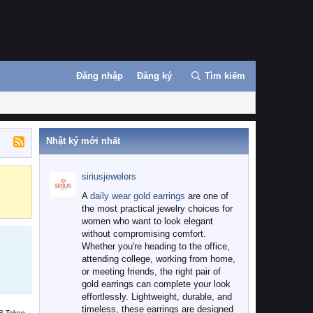
Đăng nhập
Đăng ký
Tìm kiếm
Nhật ký mới nhất
siriusjewelers
Binance
MEXC
A
daily wear gold earrings
are one of
the most practical jewelry choices for
women who want to look elegant
without compromising comfort.
Whether you're heading to the office,
attending college, working from home,
or meeting friends, the right pair of
gold earrings can complete your look
effortlessly. Lightweight, durable, and
timeless, these earrings are designed
B Token