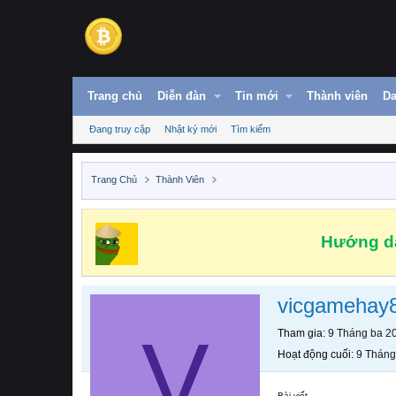
Trang chủ
Diễn đàn
Tin mới
Thành viên
Da
Đang truy cập
Nhật ký mới
Tìm kiếm
Trang Chủ
Thành Viên
Hướng dẫ
vicgamehay
V
Tham gia
9 Tháng ba 2
Hoạt động cuối
9 Tháng
Bài viết