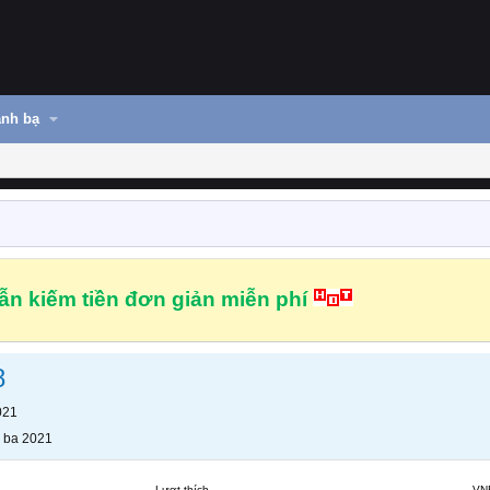
nh bạ
n kiếm tiền đơn giản miễn phí
8
021
 ba 2021
Lượt thích
VN