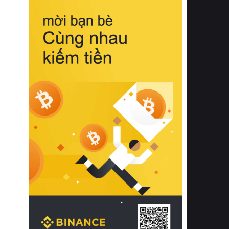
biệt từ bề mặt vải mềm mịn, khả năng
thoáng khí tuyệt vời cho đến độ đàn
hồi chuẩn xác của phần đệm nâng đỡ
cột sống.
Bên cạnh đó, việc lựa chọn các dòng
sản phẩm đạt chuẩn chất lượng quốc
tế còn giúp ngăn ngừa tình trạng kích
ứng da, hạn chế sự phát triển của vi
khuẩn và nấm mốc trong điều kiện
thời tiết nóng ẩm. Bạn có thể tìm hiểu
thêm các nghiên cứu khoa học về tác
động của giấc ngủ và môi trường
phòng ngủ đối với sức khỏe con
người tại Sleep Foundation (External
Link) để có cái nhìn toàn diện hơn.
2. Các tiêu chí vàng khi lựa chọn
chăn ga gối đệm cao cấp cho phòng
ngủ
Để sở hữu một bộ chăn ga gối đệm
cao cấp hoàn hảo cả về thẩm mỹ lẫn
công năng, người tiêu dùng cần cân
nhắc kỹ lưỡng các tiêu chí quan trọng