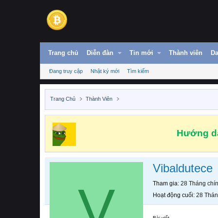
Trang chủ
Diễn đàn
Tin mới
Thành viên
Da
Đang truy cập
Nhật ký mới
Tìm kiếm
Trang Chủ
Thành Viên
Hướng dẫ
Vibaldutece
V
Tham gia
28 Tháng chí
Hoạt động cuối
28 Thán
Bài viết