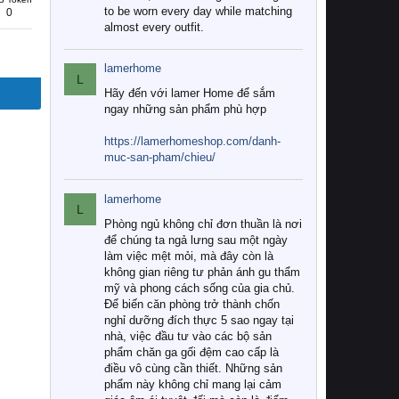
to be worn every day while matching
0
almost every outfit.
lamerhome
L
Hãy đến với lamer Home để sắm
ngay những sản phẩm phù hợp
https://lamerhomeshop.com/danh-
muc-san-pham/chieu/
lamerhome
L
Phòng ngủ không chỉ đơn thuần là nơi
để chúng ta ngả lưng sau một ngày
làm việc mệt mỏi, mà đây còn là
không gian riêng tư phản ánh gu thẩm
mỹ và phong cách sống của gia chủ.
Để biến căn phòng trở thành chốn
nghỉ dưỡng đích thực 5 sao ngay tại
nhà, việc đầu tư vào các bộ sản
phẩm chăn ga gối đệm cao cấp là
điều vô cùng cần thiết. Những sản
phẩm này không chỉ mang lại cảm