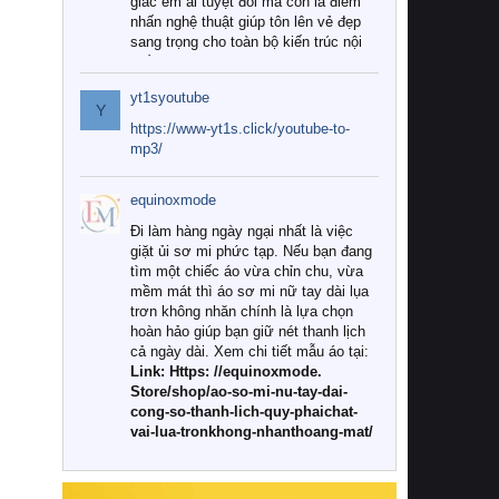
giác êm ái tuyệt đối mà còn là điểm
nhấn nghệ thuật giúp tôn lên vẻ đẹp
sang trọng cho toàn bộ kiến trúc nội
thất.
yt1syoutube
Tuy nhiên, giữa thị trường đa dạng
Y
với vô vàn thương hiệu và mẫu mã
https://www-yt1s.click/youtube-to-
như hiện nay, làm thế nào để chọn
mp3/
được những bộ chăn ga gối đệm cao
cấp thực sự chất lượng, phù hợp với
equinoxmode
khí hậu và nhu cầu sử dụng của gia
đình? Hãy cùng chúng tôi đi tìm lời
Đi làm hàng ngày ngại nhất là việc
giải đáp chi tiết qua bài viết dưới đây.
giặt ủi sơ mi phức tạp. Nếu bạn đang
tìm một chiếc áo vừa chỉn chu, vừa
1. Tại sao các gia đình hiện đại lại ưa
mềm mát thì áo sơ mi nữ tay dài lụa
chuộng chăn ga gối đệm cao cấp?
trơn không nhăn chính là lựa chọn
hoàn hảo giúp bạn giữ nét thanh lịch
Khác với các dòng sản phẩm thông
cả ngày dài. Xem chi tiết mẫu áo tại:
thường, những bộ chăn ga gối đệm
Link: Https: //equinoxmode.
cao cấp trải qua quy trình sản xuất
Store/shop/ao-so-mi-nu-tay-dai-
nghiêm ngặt từ khâu chọn lọc nguyên
cong-so-thanh-lich-quy-phaichat-
liệu tự nhiên đến công nghệ dệt
vai-lua-tronkhong-nhanthoang-mat/
nhuộm hiện đại không chứa hóa chất
độc hại. Khi sử dụng dòng sản phẩm
này, bạn sẽ cảm nhận rõ rệt sự khác