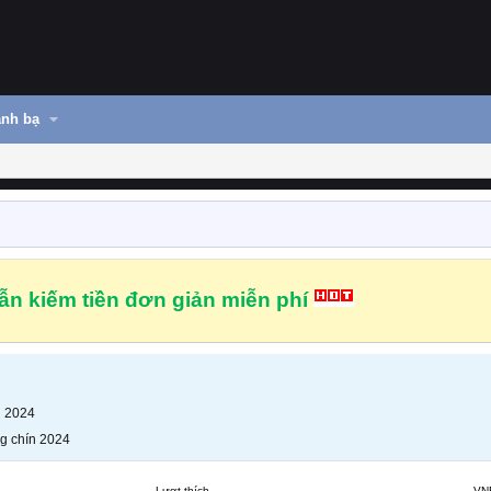
nh bạ
n kiếm tiền đơn giản miễn phí
n 2024
g chín 2024
Lượt thích
VN