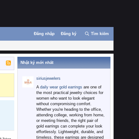
Đăng nhập
Đăng ký
Tìm kiếm
Nhật ký mới nhất
siriusjewelers
Binance
MEXC
A
daily wear gold earrings
are one of
the most practical jewelry choices for
women who want to look elegant
without compromising comfort.
Whether you're heading to the office,
attending college, working from home,
or meeting friends, the right pair of
gold earrings can complete your look
effortlessly. Lightweight, durable, and
timeless, these earrings are designed
B Token