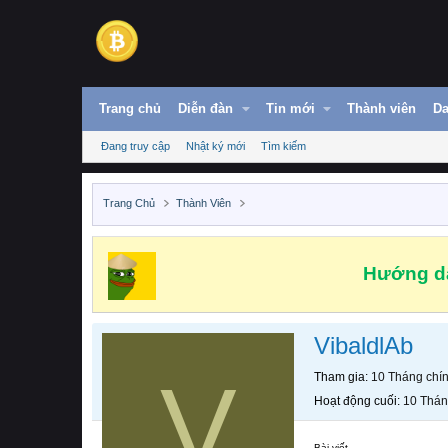
Trang chủ
Diễn đàn
Tin mới
Thành viên
Da
Đang truy cập
Nhật ký mới
Tìm kiếm
Trang Chủ
Thành Viên
Hướng dẫ
VibaldlAb
V
Tham gia
10 Tháng chí
Hoạt động cuối
10 Thán
Bài viết