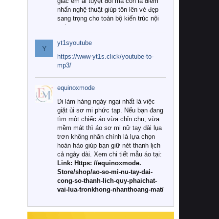
giác êm ái tuyệt đối mà còn là điểm
nhấn nghệ thuật giúp tôn lên vẻ đẹp
sang trọng cho toàn bộ kiến trúc nội
thất.
yt1syoutube
Tuy nhiên, giữa thị trường đa dạng
Y
với vô vàn thương hiệu và mẫu mã
https://www-yt1s.click/youtube-to-
như hiện nay, làm thế nào để chọn
mp3/
được những bộ chăn ga gối đệm cao
cấp thực sự chất lượng, phù hợp với
equinoxmode
khí hậu và nhu cầu sử dụng của gia
đình? Hãy cùng chúng tôi đi tìm lời
Đi làm hàng ngày ngại nhất là việc
giải đáp chi tiết qua bài viết dưới đây.
giặt ủi sơ mi phức tạp. Nếu bạn đang
tìm một chiếc áo vừa chỉn chu, vừa
1. Tại sao các gia đình hiện đại lại ưa
mềm mát thì áo sơ mi nữ tay dài lụa
chuộng chăn ga gối đệm cao cấp?
trơn không nhăn chính là lựa chọn
hoàn hảo giúp bạn giữ nét thanh lịch
Khác với các dòng sản phẩm thông
cả ngày dài. Xem chi tiết mẫu áo tại:
thường, những bộ chăn ga gối đệm
Link: Https: //equinoxmode.
cao cấp trải qua quy trình sản xuất
Store/shop/ao-so-mi-nu-tay-dai-
nghiêm ngặt từ khâu chọn lọc nguyên
cong-so-thanh-lich-quy-phaichat-
liệu tự nhiên đến công nghệ dệt
vai-lua-tronkhong-nhanthoang-mat/
nhuộm hiện đại không chứa hóa chất
độc hại. Khi sử dụng dòng sản phẩm
này, bạn sẽ cảm nhận rõ rệt sự khác