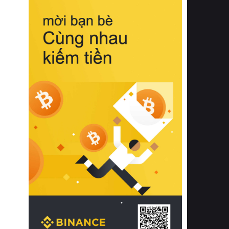
biệt từ bề mặt vải mềm mịn, khả năng
thoáng khí tuyệt vời cho đến độ đàn
hồi chuẩn xác của phần đệm nâng đỡ
cột sống.
Bên cạnh đó, việc lựa chọn các dòng
sản phẩm đạt chuẩn chất lượng quốc
tế còn giúp ngăn ngừa tình trạng kích
ứng da, hạn chế sự phát triển của vi
khuẩn và nấm mốc trong điều kiện
thời tiết nóng ẩm. Bạn có thể tìm hiểu
thêm các nghiên cứu khoa học về tác
động của giấc ngủ và môi trường
phòng ngủ đối với sức khỏe con
người tại Sleep Foundation (External
Link) để có cái nhìn toàn diện hơn.
2. Các tiêu chí vàng khi lựa chọn
chăn ga gối đệm cao cấp cho phòng
ngủ
Để sở hữu một bộ chăn ga gối đệm
cao cấp hoàn hảo cả về thẩm mỹ lẫn
công năng, người tiêu dùng cần cân
nhắc kỹ lưỡng các tiêu chí quan trọng