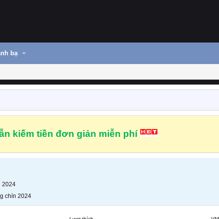
nh bạ
n kiếm tiền đơn giản miễn phí
n 2024
g chín 2024
Lượt thích
VN