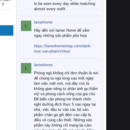
to be worn every day while matching
0
almost every outfit.
lamerhome
L
Hãy đến với lamer Home để sắm
ngay những sản phẩm phù hợp
https://lamerhomeshop.com/danh-
muc-san-pham/chieu/
lamerhome
L
Phòng ngủ không chỉ đơn thuần là nơi
để chúng ta ngả lưng sau một ngày
làm việc mệt mỏi, mà đây còn là
không gian riêng tư phản ánh gu thẩm
mỹ và phong cách sống của gia chủ.
Để biến căn phòng trở thành chốn
nghỉ dưỡng đích thực 5 sao ngay tại
nhà, việc đầu tư vào các bộ sản
phẩm chăn ga gối đệm cao cấp là
điều vô cùng cần thiết. Những sản
phẩm này không chỉ mang lại cảm