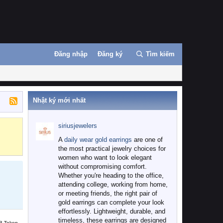
Đăng nhập
Đăng ký
Tìm kiếm
Nhật ký mới nhất
siriusjewelers
Binance
MEXC
A
daily wear gold earrings
are one of
the most practical jewelry choices for
women who want to look elegant
without compromising comfort.
Whether you're heading to the office,
attending college, working from home,
or meeting friends, the right pair of
gold earrings can complete your look
effortlessly. Lightweight, durable, and
timeless, these earrings are designed
B Token