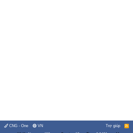
CNG - One
VN
Trợ giúp
R
S