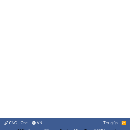
CNG - One
VN
Trợ giúp
R
S