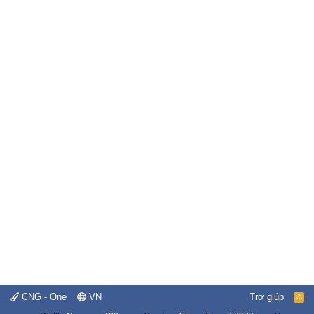
CNG - One
VN
Trợ giúp
R
S