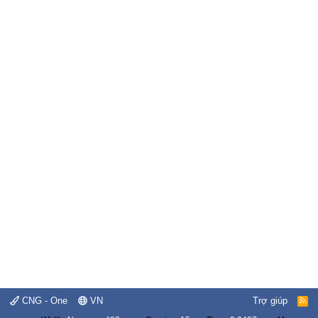
CNG - One
VN
Trợ giúp
R
S