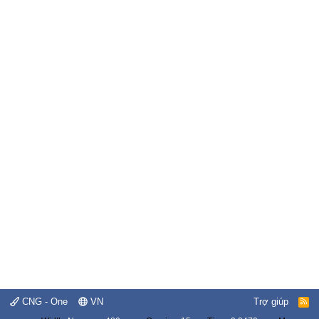
CNG - One
VN
Trợ giúp
R
S