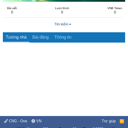
Bài viết
Lượt thích
VNB Token
0
0
0
Tìm kiếm
Tường nhà
Bài đăng
Thông tin
CNG - One
VN
Trợ giúp
R
S