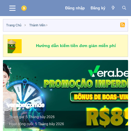
Đăng nhập
Đăng ký
Trang Chủ
Thành Viên
Hướng dẫn kiếm tiền đơn giản miễn phí
verabetcomde
Tham gia
5 Tháng bảy 2026
Hoạt động cuối
5 Tháng bảy 2026