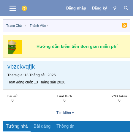
Đăng nhập
Đăng ký
Trang Chủ
Thành Viên
Hướng dẫn kiếm tiền đơn giản miễn phí
vbzckvqfjk
Tham gia
13 Tháng sáu 2026
Hoạt động cuối
13 Tháng sáu 2026
Bài viết
Lượt thích
VNB Token
0
0
0
Tìm kiếm
Tường nhà
Bài đăng
Thông tin