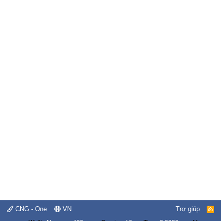
CNG - One
VN
Trợ giúp
R
S